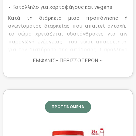
• Κατάλληλο για χορτοφάγους και vegans
Κατά τη διάρκεια μιας προπόνησης ή
αγωνίσματος διαρκείας που απαιτεί αντοχή,
το σώμα χρειάζεται υδατάνθρακες για την
παραγωγή ενέργειας, που είναι απαραίτητη
για την διατήρηση της απόδοσής. Παράλληλα
το σώμα αντιμετωπίζει θέματα αφυδάτωσης
ΕΜΦΆΝΙΣΗ ΠΕΡΙΣΣΌΤΕΡΩΝ
αν δεν φροντίσετε να αντικαταστήσετε το νερό
και τους ηλεκτρολύτες που χάνονται μέσω της
εφίδρωσης.
Το Energy Drink είναι ένα επιστημονικά
σχεδιασμένο συμπλήρωμα υδατανθράκων και
ΠΡΟΤΕΙΝΟΜΕΝΑ
ηλεκτρολυτών, που παρέχει ενέργεια για
υψηλές επιδόσεις, ενώ παράλληλα εξασφαλίζει
τη σωστή ενυδάτωση κατά τη διάρκεια
αθλημάτων αντοχής.