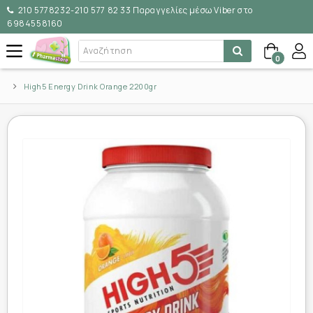
210 5778232-210 577 82 33 Παραγγελίες μέσω Viber στο
6984558160
0
High5 Energy Drink Orange 2200gr