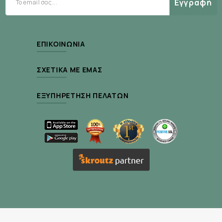
Εγγραφή
Τρόπος χρήσης :
ΕΠΙΚΟΙΝΩΝΊΑ
Αναμίξτε το περιεχόμενο 2 scoop, που
περιλαμβάνει η συσκευασία, σε 500 ml νερού
ΣΧΕΤΙΚΆ ΜΕ ΕΜΆΣ
και ανακινήστε καλά. Πίνετε 150-250ml κάθε 20
λεπτά κατά τη διάρκεια του άσκησης.
ΕΞΥΠΗΡΈΤΗΣΗ ΠΕΛΑΤΏΝ
Καταναλώστε πριν και κατά τη διάρκεια της
δραστηριότητας.
Το επίπεδο ηλεκτρολυτών στο Energy Drink
είναι κατάλληλο για τις περισσότερες
συνθήκες μια άσκησης. Ωστόσο, όταν οι
θερμοκρασίες είναι υψηλές και υπάρχει
μεγαλύτερη εφίδρωση από το συνηθισμένο,