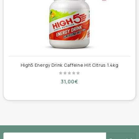
Έρευνες για τα παραδοσιακά αθλητικά ποτά
υποδεικνύουν ότι μπορείτε να καταναλώσετε
μόνο 60g υδατάνθρακες ανά ώρα. Ωστόσο,
επειδή το Energy Drink είναι ένα μείγμα
φρουκτόζης 2:1, μπορείτε να καταναλώσετε
ουσιαστικά περισσότερους υδατάνθρακες -
έως και 90g την ώρα.
High5 Energy Drink Caffeine Hit Citrus 1.4kg
Αυτό πρακτικά σημαίνει ότι έχετε 50%
περισσότερη ενέργεια!
31,00€
Το
Energy Drink
είναι η νέα έκδοση του
EnergySource
του επί χρόνια
δημοφιλούς ενεργειακού ροφήματος της High5.
Το ενεργειακό αυτό ποτό έχει σχεδιαστεί για
να λαμβάνεται ΠΡΙΝ και ΚΑΤΑ ΤΗ ΔΙΑΡΚΕΙΑ της
άσκησης.