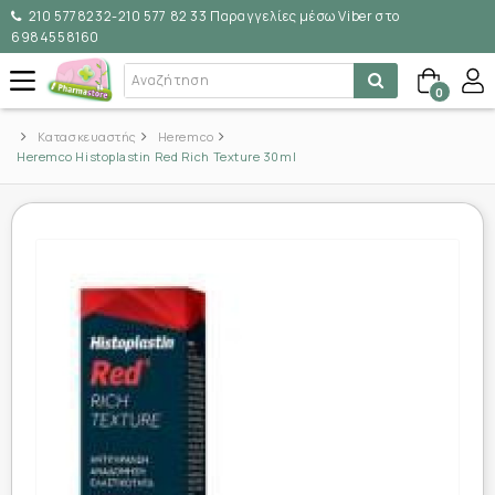
210 5778232-210 577 82 33 Παραγγελίες μέσω Viber στο
6984558160
0
Κατασκευαστής
Heremco
Heremco Histoplastin Red Rich Texture 30ml