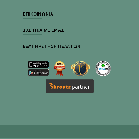
Έλλειψη σωστής διατροφής και ύπνου
ΕΠΙΚΟΙΝΩΝΊΑ
Ηλιακή ακτινοβολία
Έντονο, συχνό μακιγιάζ
ΣΧΕΤΙΚΆ ΜΕ ΕΜΆΣ
Οξειδωτικό στρες
Έλλειψη ύπνου
ΕΞΥΠΗΡΈΤΗΣΗ ΠΕΛΑΤΏΝ
Καπνός τσιγάρου
Δυσμενείς καιρικές συνθήκες
Ιδιότητες
Αναγέννηση: Ενισχύει τους φυσικούς
μηχανισμούς ανανέωσης της επιδερμίδας.
Αντιοξειδωτική προστασία: Δημιουργεί ένα
ισχυρό αντιοξειδωτικό φιλμ προστασίας που
δεσμεύει και απενεργοποιεί τις ελεύθερες