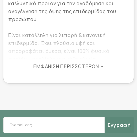
καλλυντικό προϊόν για την αναδόμηση και
αναγέννηση της όψης της επιδερμίδας του
προσώπου.
Είναι κατάλληλη για λιπαρή & κανονική
επιδερμίδα. Έχει πλούσια υφή και
απορροφάται άμεσα, είναι 100% φυσικό
προϊόν, κατάλληλο για κάθε ηλικία.
ΕΜΦΆΝΙΣΗ ΠΕΡΙΣΣΌΤΕΡΩΝ
Προλαμβάνει και αντιμετωπίζει την
καθημερινή φθορά και γήρανση της
επιδερμίδας, επιταχύνοντας την ανανέωσή της
από τις βλάβες που προκαλούν καθημερινοί
επιβαρυντικοί παράγοντες, όπως:
Εγγραφή
Ατμοσφαιρική ρύπανση
ʼγχος