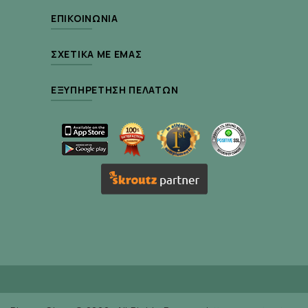
ΕΠΙΚΟΙΝΩΝΊΑ
Δράση Ενεργά Συστατικά :
ΣΧΕΤΙΚΆ ΜΕ ΕΜΆΣ
Potassium Citrate (5,5%):
Μείωση της
ευαισθησίας των δοντιών
ΕΞΥΠΗΡΈΤΗΣΗ ΠΕΛΑΤΏΝ
Cymenol:
Καταπολέμηση της μικροβιακής
πλάκας | Αποτροπή δημιουργίας oral biofilm
Φθόριο (0.32% Sodium Fluoride 1450ppm F-):
Προστασία από την τερηδόνα
Εκχύλισμα μύρου και φασκόμηλου με
bisabolol και ξυλιτόλη:
Αντιφλογιστική και
αντιμικροβιακή δράση
Κατάλληλο για :
Ενήλικες