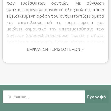
των ευαίσθητων δοντιών. Με σύνθεση
εμπλουτισμένη με οργανικό άλας καλίου, που η
εξειδικευμένη δράση του αντιμετωπίζει άμεσα
και αποτελεσματικά τα συμπτώματα και
μειώνει σημαντικά την υπερευαισθησία των
δοντιών (δυσανεξία σε κρύες, ζεστές ή όξινες
τροφές και ροφήματα, έντονη μάσηση, εισπνοή
κρύου αέρα).
ΕΜΦΆΝΙΣΗ ΠΕΡΙΣΣΌΤΕΡΩΝ
- Μειώνει την ευαισθησία των δοντιών
- Καταπολεμά τη μικροβιακή πλάκα
- Αποτρέπει τη δημιουργία μεμβράνης
μικροβίων
- Προστατεύει από την τερηδόνα
- Έχει αντιφλογιστική και αντιμικροβιακή
Εγγραφή
δράση
- Προσφέρει ευχάριστη δροσερή αναπνοή