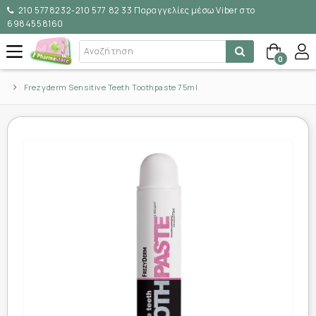
210 5778232-210 577 82 33 Παραγγελίες μέσω Viber στο
6984558160
0
Frezyderm Sensitive Teeth Toothpaste 75ml