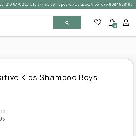
ες:
210 5778232-210 577 82 33 Παραγγελίες μέσω Viber στο 6984558160
0
itive Kids Shampoo Boys
rm
03