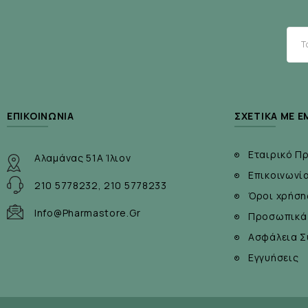
μικροβιολογικού φραγμού
Πρωτεΐνες σίτου:
Ενυδάτωση | Ενίσχυση της 
της τρίχας
Πρωτεΐνες από βαμβάκι:
Όγκος | Λάμψη
Περιεκτικότητα :
200ml
ΕΠΙΚΟΙΝΩΝΊΑ
ΣΧΕΤΙΚΆ ΜΕ Ε
Εταιρικό Π
Αλαμάνας 51Α Ίλιον
Επικοινωνί
210 5778232, 210 5778233
Όροι χρήση
Info@pharmastore.gr
Προσωπικά
Ασφάλεια Σ
Εγγυήσεις