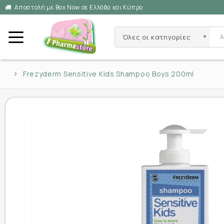
Αποστολή με Box Now σε Ελλάδα και Κύπρο
Όλες οι κατηγορίες
Frezyderm Sensitive Kids Shampoo Boys 200ml