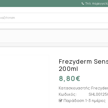
Τηλ. παραγγελί
Frezyderm Sens
200ml
8,80€
Κατασκευαστής:
Frezyde
Κωδικός:
SHL00125
Παράδοση 1-3 ημέρες