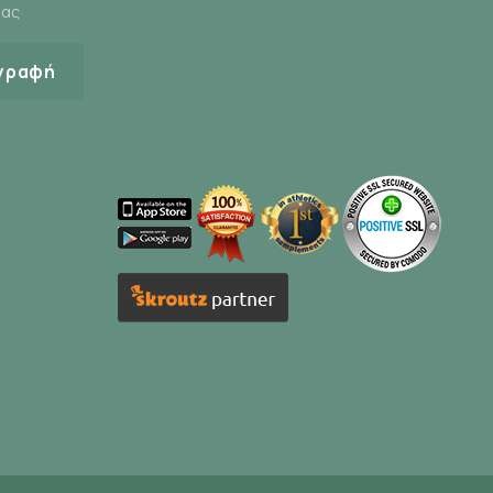
μας
γραφή