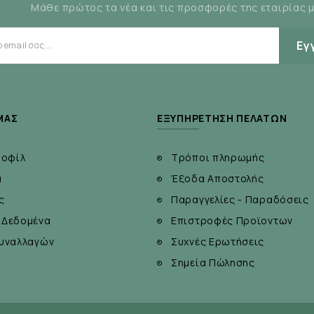
Μάθε πρώτος τα νέα και τις προσφορές της εταιρίας 
ελαστικότητας
Εγ
ΜΆΣ
ΕΞΥΠΗΡΈΤΗΣΗ ΠΕΛΑΤΏΝ
ροφίλ
Τρόποι πληρωμής
α
Έξοδα Αποστολής
ς
Παραγγελίες - Παραδόσεις
 Δεδομένα
Επιστροφές Προϊοντων
υναλλαγών
Συχνές Ερωτήσεις
Σημεία Πώλησης