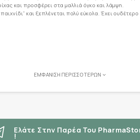
ρίχας και προσφέρει στα μαλλιά όγκο και λάμψη.
παιχνίδι” και ξεπλένεται πολύ εύκολα. Έχει ουδέτερο 
ΕΜΦΆΝΙΣΗ ΠΕΡΙΣΣΌΤΕΡΩΝ
ς καθαρισμός
αταπραϋντική
στασία της
Ελάτε Στην Παρέα Του PharmaSto
!
νίσχυση του