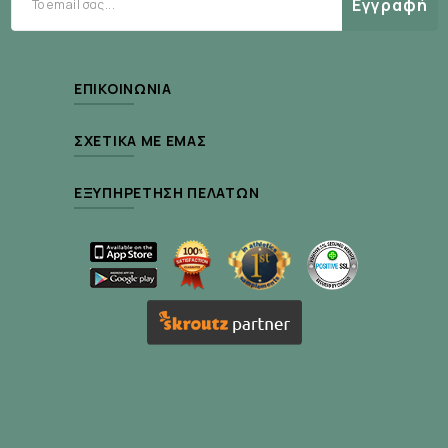
Εγγραφή
προωθητικά αέρια, απόλυτα ασφαλές για
καθαρισμό και ενυδάτωση του ρινικού
βλεννογόνου.
ΕΠΙΚΟΙΝΩΝΊΑ
ΣΧΕΤΙΚΆ ΜΕ ΕΜΆΣ
Τρόπος χρήσης :
ΕΞΥΠΗΡΈΤΗΣΗ ΠΕΛΑΤΏΝ
Εφαρμόστε 2-6 ψεκασμούς την ημέρα σε κάθε
ρουθούνι.