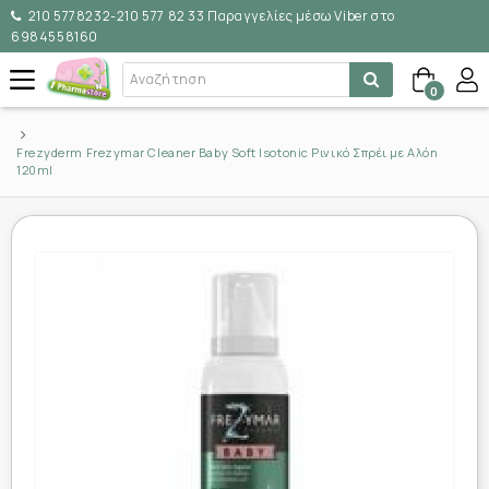
210 5778232-210 577 82 33 Παραγγελίες μέσω Viber στο
6984558160
0
Frezyderm Frezymar Cleaner Baby Soft Isotonic Ρινικό Σπρέι με Αλόη
120ml