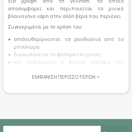
για βρέφη από τη γέννηση, το οποίο
αποσυμφορεί και περιποιείται το ρινικό
βλεννογόνο χάρη στην αλόη βέρα που περιέχει.
Συγκεκριμένα, με τη χρήση του:
απελευθερώνονται τα ρουθούνια από το
μπούκωμα,
διευκολύνεται το φύσημα της μύτης
και επανέρχεται η φυσική υγρασία στο
ρινικό βλεννογόνο.
ΕΜΦΆΝΙΣΗ ΠΕΡΙΣΣΌΤΕΡΩΝ
Αξίζει να αναφερθεί πως το θαλασσινό νερό
του Frezymar Baby συλλέγεται απευθείας από
την ελεγχόμενη περιοχή του κόλπου Cancale
στη Βρετάνη, που είναι ευρέως γνωστή για την
ποιότητα και την καθαρότητα των υδάτων της.
Αποτελεί ένα προϊόν, κατάλληλο για βρέφη από
τη γέννηση, χωρίς συντηρητικά και χωρίς