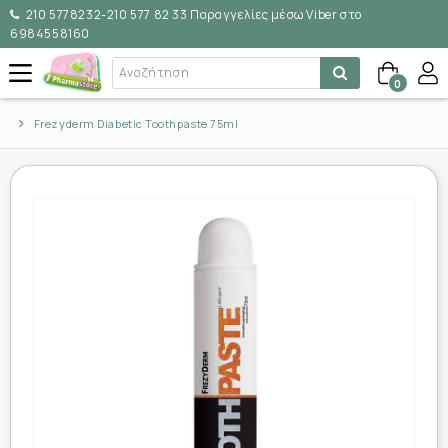
210 5778232-210 577 82 33 Παραγγελίες μέσω Viber στο
6984558160
0
Frezyderm Diabetic Toothpaste 75ml