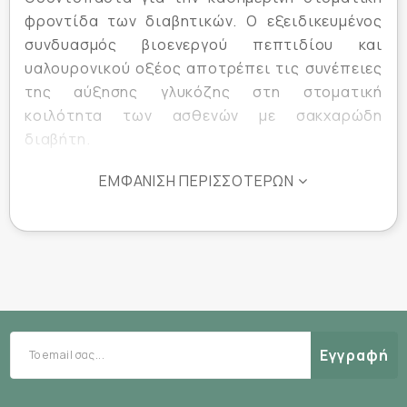
φροντίδα των διαβητικών. Ο εξειδικευμένος
συνδυασμός βιοενεργού πεπτιδίου και
υαλουρονικού οξέος αποτρέπει τις συνέπειες
της αύξησης γλυκόζης στη στοματική
κοιλότητα των ασθενών με σακχαρώδη
διαβήτη.
ΕΜΦΆΝΙΣΗ ΠΕΡΙΣΣΌΤΕΡΩΝ
- Μειώνει την οστική απώλεια
- Καταπολεμά τη μικροβιακή πλάκα
- Ενυδατώνει και επουλώνει τα ούλα
- Αντιμετωπίζει την ξηροστομία
- Μειώνει την αιμορραγία των ούλων
- Προστατεύει από την τερηδόνα
Εγγραφή
Δράση Ενεργά Συστατικά :
Βιοενεργό πεπτίδιο:
Μείωση της οστικής