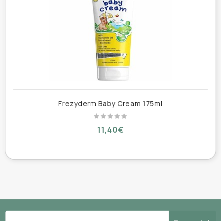
Δερματολογικά Ελεγμένο
ΜΕΓΑΛΥΤΕΡΗ
Νέα
συσκευασία με πρακτική
αντλία
Οδηγίες Χρήσης:
Καθημερινά, σε καθαρό και στεγνό δέρμα.
Frezyderm Baby Cream 175ml
Απλώνεται με απαλές κυκλικές κινήσεις στο
δερματάκι του μωρού, μέχρι να απορροφηθεί.
11,40€
Είναι ιδανικό για το βρεφικό μασάζ.
Πληροφορία
: Το καλοκαίρι μπορεί να
χρησιμοποιηθεί και σαν After Sun προϊόν.