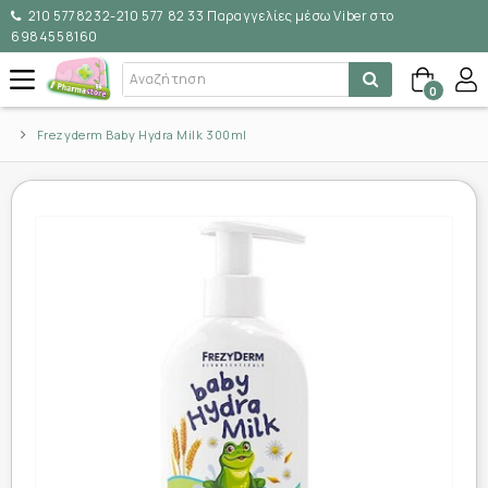
210 5778232-210 577 82 33 Παραγγελίες μέσω Viber στο
6984558160
0
Frezyderm Baby Hydra Milk 300ml