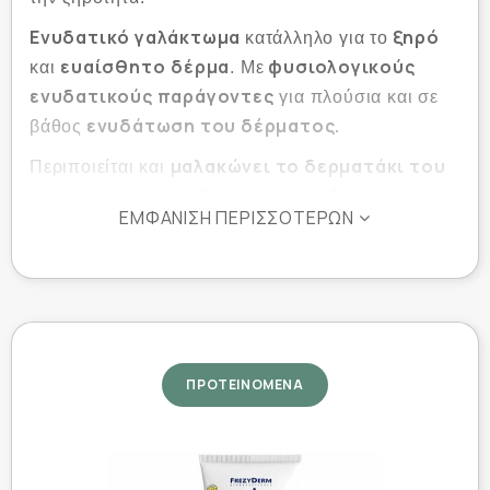
Ενυδατικό γαλάκτωμα
ξηρό
κατάλληλο για το
ευαίσθητο
δέρμα
φυσιολογικούς
και
. Με
ενυδατικούς παράγοντες
για πλούσια και σε
ενυδάτωση του δέρματος.
βάθος
μαλακώνει το δερματάκι του
Περιποιείται και
μωρού
προλαμβάνει
αφυδάτωση
και
την
και
ΕΜΦΆΝΙΣΗ ΠΕΡΙΣΣΌΤΕΡΩΝ
ξηροδερμία
την
. Εμπλουτισμένο με πρωτεΐνες
σιταριού για την ενίσχυση του υδρολιπιδικού
μανδύα, που αφήνει ένα λεπτό στρώμα
προστασία
υδρολιπιδικής ισορροπίας για την
της επιδερμίδας από ερεθισμούς.
περιέχει εκχύλισμα χαμομηλιού
Παράλληλα,
ΠΡΟΤΕΙΝΟΜΕΝΑ
αντιφλογιστική
αντιερεθιστική
για
και
δράση
και αντιφλογιστικά συστατικά με
επουλωτικές και καταπραϋντικές ιδιότητες.