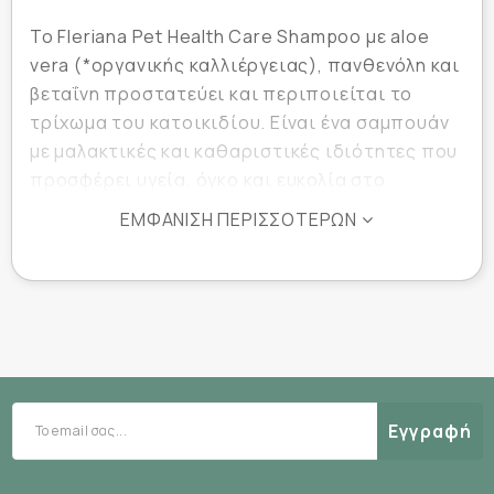
Το Fleriana Pet Health Care Shampoo με aloe
vera (*οργανικής καλλιέργειας), πανθενόλη και
βεταΐνη προστατεύει και περιποιείται το
τρίχωμα του κατοικιδίου. Είναι ένα σαμπουάν
με μαλακτικές και καθαριστικές ιδιότητες που
προσφέρει υγεία, όγκο και ευκολία στο
χτένισμα.
ΕΜΦΆΝΙΣΗ ΠΕΡΙΣΣΌΤΕΡΩΝ
Παράλληλα βοηθά στην εξάλειψη των οσμών
διατηρώντας την υγρασία του δέρματος του
κατοικιδίου σε φυσιολογικά επίπεδα. Με
υπέροχο άρωμα χωρίς αλλεργιογόνα.
ΓΙΑ ΟΛΟΥΣ ΤΟΥΣ ΤΥΠΟΥΣ ΤΡΙΧΩΜΑΤΟΣ
Εγγραφή
ΙΔΑΝΙΚΟ ΓΙΑ ΧΡΗΣΗ ΣΕ ΣΥΝΔΥΑΣΜΟ ΜΕ ΤΟ
FLERIANA PET HEALTH CARE SPRAY