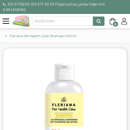
210 5778232-210 577 82 33 Παραγγελίες μέσω Viber στο
6984558160
0
Fleriana Pet Health Care Shampoo 200ml