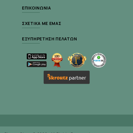
Με άρωμα πράσινο μήλο για μεγαλύτερη
ΕΠΙΚΟΙΝΩΝΊΑ
αίσθηση φρεσκάδας και καθαριότητας
ΣΧΕΤΙΚΆ ΜΕ ΕΜΆΣ
Τρόπος Χρήσης:
ΕΞΥΠΗΡΈΤΗΣΗ ΠΕΛΑΤΏΝ
Aραιώστε 1 μέρος προϊόντος σε 10 μέρη
νερού (1:10) ανάλογα με το μέγεθος του
κατοικιδίου.
Σε καλά βρεγμένο τρίχωμα, εφαρμόστε το
διάλυμα κάνοντας απαλό μασάζ ώστε να
δημιουργηθεί πλούσιος αφρός.
Αφήστε το να δράσει για περίπου 3’.
Ξεπλύνετε με άφθονο νερό.
Σκουπίστε καλά το τρίχωμα με πετσέτα
και στεγνώστε.