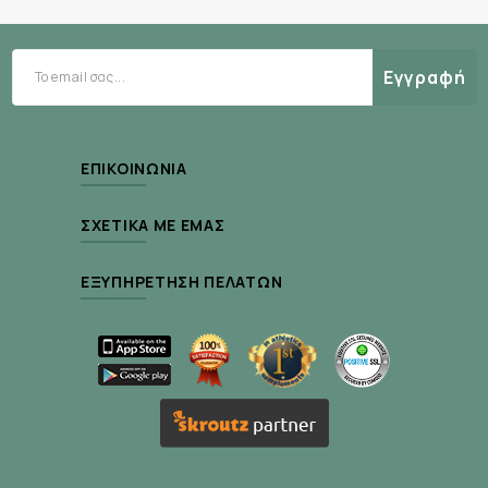
με δυναμοποιημένα ομοιοπαθητικά φάρμακα.
Εγγραφή
Τρόπος χρήσης :
ΕΠΙΚΟΙΝΩΝΊΑ
Με απαλές κινήσεις εφαρμογή 2 με 3 φορές την
ημέρα.
ΣΧΕΤΙΚΆ ΜΕ ΕΜΆΣ
ΕΞΥΠΗΡΈΤΗΣΗ ΠΕΛΑΤΏΝ
Περιεκτικότητα :
100ml