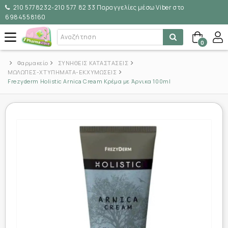
210 5778232-210 577 82 33 Παραγγελίες μέσω Viber στο
6984558160
0
Φαρμακείο
ΣΥΝΗΘΕΙΣ ΚΑΤΑΣΤΑΣΕΙΣ
ΜΩΛΩΠΕΣ-ΧΤΥΠΗΜΑΤΑ-ΕΚΧΥΜΩΣΕΙΣ
Frezyderm Holistic Arnica Cream Κρέμα με Άρνικα 100ml