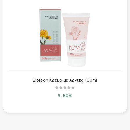
Φωσφολιπίδια με ενυδατικές και
καταπραϋντικές ιδιότητες και δράση
αναδόμησης
Picea Abies Eκχύλισμα (Νορβηγικό Έλατο) και
Εκχύλισμα Μανόλιας για εξισορρόπηση της
δερματικής μικροχλωρίδας, αντιοξειδωτική και
αντιερεθιστική δράση,
Φυτικά Έλαια Καρύδας, και Ζαχαροκάλαμου
από ανανεώσιμες φυσικές πηγές, για ισχυρή
Bioleon Κρέμα με Αρνικα 100ml
δερματική προστασία.
Συνδιασμός από βιολογικό λάδι, βιολογικό βάμμα
9,80€
και βιολογικό εκχύλισμα για μέγιστη δραστικότητα
συστατικών.
Χωρίς άρωμα, χρώμα, Silicon free, EO free Oι
κρέμες αποτελούν βάσεις γαληνικών παρασκευών