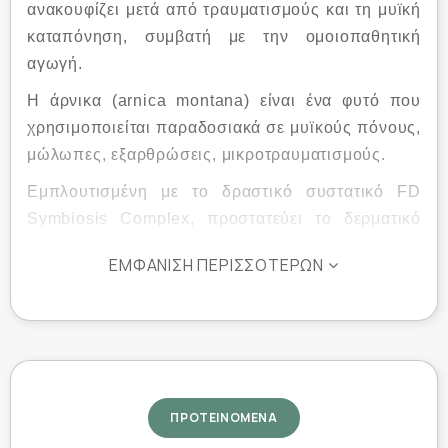
ανακουφίζει μετά από τραυματισμούς και τη μυϊκή
καταπόνηση, συμβατή με την ομοιοπαθητική
αγωγή.
Η άρνικα (arnica montana) είναι ένα φυτό που
χρησιμοποιείται παραδοσιακά σε μυϊκούς πόνους,
μώλωπες, εξαρθρώσεις, μικροτραυματισμούς.
Εμπλουτισμένη με το δραστικό συστατικό FD
Symbiosis Complex, προστατεύει το δερματικό
μικροβίωμα μέσω της ενίσχυσης τόσο του
ΕΜΦΆΝΙΣΗ ΠΕΡΙΣΣΌΤΕΡΩΝ
επιδερμικού φραγμού όσο και των
ανοσοποιητικών και αποτοξινωτικών μηχανισμών
του δέρματος. Επιπλέον περιέχει:
Arnica Montana και Sorbus Domestica που
ανακουφίζουν μετά από τραυματισμούς και τη
ΠΡΟΤΕΙΝΟΜΕΝΑ
μυϊκή καταπόνηση