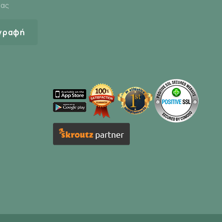
μας
γραφή