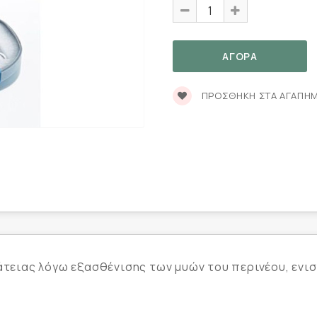
ΠΡΟΣΘΉΚΗ ΣΤΑ ΑΓΑΠΗ
ράτειας λόγω εξασθένισης των μυών του περινέου, ενι