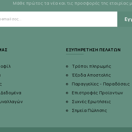
Μάθε πρώτος τα νέα και τις προσφορές της εταιρίας 
Εγ
ΜΆΣ
ΕΞΥΠΗΡΈΤΗΣΗ ΠΕΛΑΤΏΝ
ροφίλ
Τρόποι πληρωμής
α
Έξοδα Αποστολής
ς
Παραγγελίες - Παραδόσεις
 Δεδομένα
Επιστροφές Προϊοντων
υναλλαγών
Συχνές Ερωτήσεις
Σημεία Πώλησης