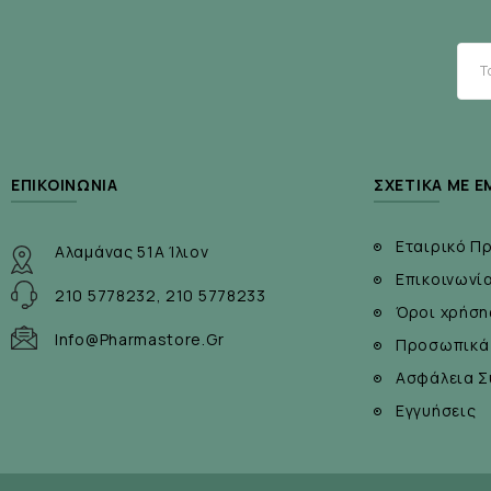
ΕΠΙΚΟΙΝΩΝΊΑ
ΣΧΕΤΙΚΆ ΜΕ Ε
Εταιρικό Π
Αλαμάνας 51Α Ίλιον
Επικοινωνί
210 5778232, 210 5778233
Όροι χρήση
Info@pharmastore.gr
Προσωπικά
Ασφάλεια Σ
Εγγυήσεις