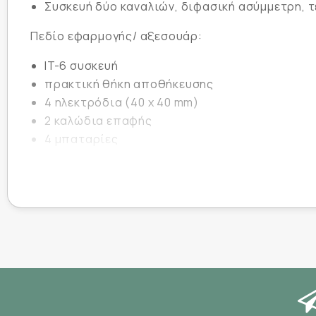
Συσκευή δύο καναλιών, διφασική ασύμμετρη, 
Πεδίο εφαρμογής/ αξεσουάρ:
IT-6 συσκευή
πρακτική θήκη αποθήκευσης
4 ηλεκτρόδια (40 x 40 mm)
2 καλώδια επαφής
4 μπαταρίες
1 κολπικός καθετήρας
1 θήκη ζώνης
2 χρόνια εγγύηση