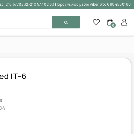
ες:
210 5778232-210 577 82 33 Παραγγελίες μέσω Viber στο 6984558160
0
ed IT-6
a
84