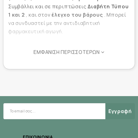
Συμβάλλει και σε περιπτώσεις
Διαβήτη Τύπου
1 και 2
, και στον
έλεγχο του βάρους
. Μπορεί
να συνδυαστεί με την αντιδιαβητική
φαρμακευτική αγωγή.
ΕΜΦΆΝΙΣΗ ΠΕΡΙΣΣΌΤΕΡΩΝ
Δράσεις Συστατικών
εκχύλισμα φύλλων λευκής μουριάς
Το
, χάρη
στην ουσία 1-δεοξυνοζιριμυκίνη (DNJ),
αναστέλλει την α-γλυκοσιδάση
. Το ένζυμο
δηλαδή που είναι κατ’ εξοχήν υπεύθυνο για τον
εντερικό μετασχηματισμό του αμύλου και των
Εγγραφή
σακχάρων σε γλυκόζη.
πατενταρισμένη
Στο Glicoper βρίσκουμε την
μορφή Reducose®
5% 1-DNJ
, που περιέχει
,
ΕΠΙΚΟΙΝΩΝΊΑ
ποσότητα περίπου 5 φορές υψηλότερη