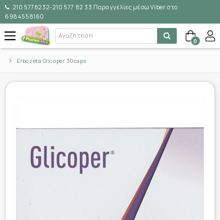
210 5778232-210 577 82 33 Παραγγελίες μέσω Viber στο
6984558160
0
Erbozeta Glicoper 30caps