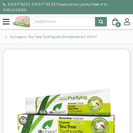
210 5778232-210 577 82 33 Παραγγελίες μέσω Viber στο
6984558160
0
Dr.Organic Tea Tree Toothpaste (Antibacterial) 100ml