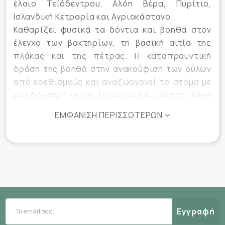
έλαιο Τεϊόδεντρου, Αλόη Βέρα, Πυρίτιο,
Ισλανδική Κετραρία και Αγριοκάστανο.
Καθαρίζει φυσικά τα δόντια και βοηθά στον
έλεγχο των βακτηρίων, τη βασική αιτία της
πλάκας και της πέτρας. Η καταπραϋντική
δράση της βοηθά στην ανακούφιση των ούλων
από ερεθισμούς και αναζωογονεί το στόμα με
μια δροσερή γεύση λεμονιού και μέντας. Χάρη
στις αντισηπτικές και λευκαντικές ιδιότητές
ΕΜΦΆΝΙΣΗ ΠΕΡΙΣΣΌΤΕΡΩΝ
της, που εμποδίζουν το σχηματισμό
τερηδόνας, αποτελεί μια εξαιρετική
οδοντόκρεμα, ιδανική για γενική στοματική
υγιεινή.
• Αντιβακτηριδιακή προστασία για όλο το
στόμα
• Με βιολογικό έλαιο Τεϊόδεντρου (>38%
Εγγραφή
Terpinen-4-ol)