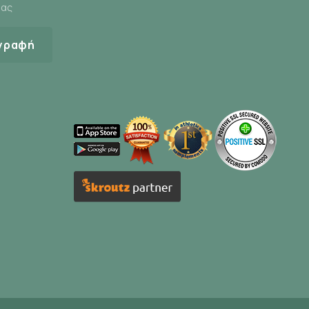
μας
γραφή