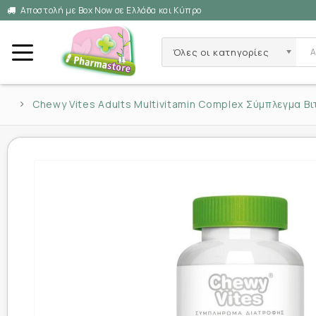
Αποστολή με Box Now σε Ελλάδα και Κύπρο
Όλες οι κατηγορίες
Chewy Vites Adults Multivitamin Complex Σύμπλεγμα 