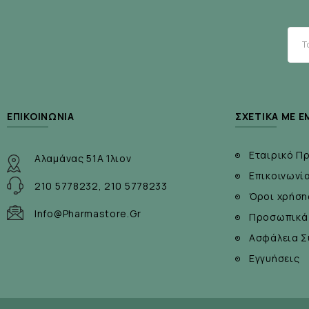
Χαρακτηριστικά
ΕΠΙΚΟΙΝΩΝΊΑ
ΣΧΕΤΙΚΆ ΜΕ Ε
Με γεύση κόκκινα μούρα
Εταιρικό Π
Αλαμάνας 51Α Ίλιον
Κατάλληλο για vegans και vegeterians
Επικοινωνί
210 5778232, 210 5778233
Χωρίς ίχνη γάλακτος, αυγού και ξηρών καρπών
Όροι χρήση
Info@pharmastore.gr
Προσωπικά
Χωρίς γενετικά τροποποιημένα συστατικά
Ασφάλεια Σ
Χωρίς τεχνητά χρώματα, γλυκαντικά και συντηρητικά
Εγγυήσεις
Χωρίς γλουτένη