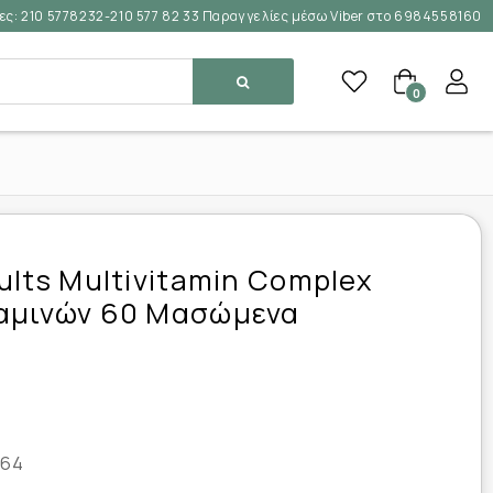
ες:
210 5778232-210 577 82 33 Παραγγελίες μέσω Viber στο 6984558160
0
ults Multivitamin Complex
αμινών 60 Μασώμενα
964