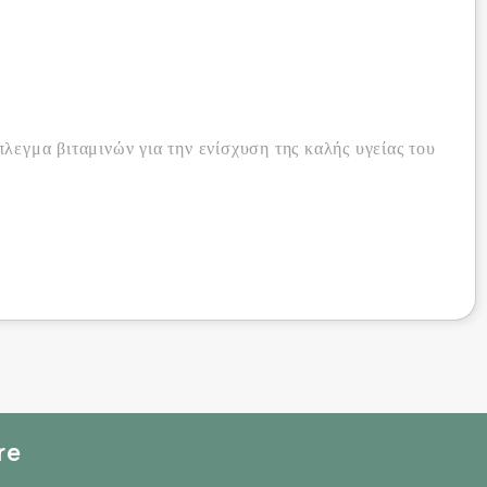
λεγμα βιταμινών για την ενίσχυση της καλής υγείας του
τήματος.
 κόπωσης.
μεταβολικού ρυθμού.
ου
re