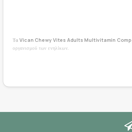
Vican Chewy Vites Adults Multivitamin Com
Τα
οργανισμού των ενηλίκων.
Βιταμίνες Α, Β6, Β12 και C
Οι
συμβάλλουν στη δι
Βιταμίνες Β6, Β12, Νιασίνη, Παντοθενικό
Οι
Βιταμίνες Β6, Β12, Νιασίνη, Βιοτίνη και 
Οι