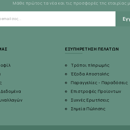
Μάθε πρώτος τα νέα και τις προσφορές της εταιρίας 
Εγ
ΜΆΣ
ΕΞΥΠΗΡΈΤΗΣΗ ΠΕΛΑΤΏΝ
ροφίλ
Τρόποι πληρωμής
α
Έξοδα Αποστολής
ς
Παραγγελίες - Παραδόσεις
 Δεδομένα
Επιστροφές Προϊοντων
υναλλαγών
Συχνές Ερωτήσεις
Σημεία Πώλησης