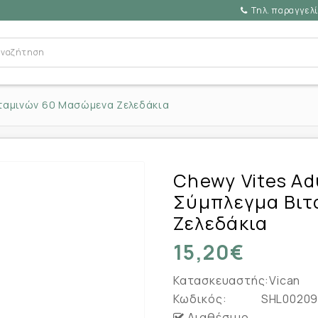
Τηλ. παραγγελί
Βιταμινών 60 Μασώμενα Ζελεδάκια
Chewy Vites Ad
Σύμπλεγμα Βιτ
Ζελεδάκια
15,20€
Κατασκευαστής:
Vican
Κωδικός:
SHL0020
Διαθέσιμο