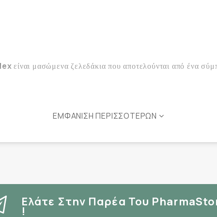
plex
είναι μασώμενα ζελεδάκια που αποτελούνται από ένα σύμπ
ΕΜΦΆΝΙΣΗ ΠΕΡΙΣΣΌΤΕΡΩΝ
ανοσοποιητικού συσ
ατήρηση της καλής λειτουργίας του
 οξύ και Φολικό οξύ
κούρασης και
μειώνουν το αίσθημα
Παντοθενικό οξύ
συμβάλλουν στη φυσιολογική λειτουργία τ
Ελάτε Στην Παρέα Του PharmaSto
!