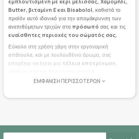
εμπλουτισμένη με κερί μέλισσας, Χαμομήλι,
Butter, βιταμίνη Ε και Bisabolol
, καθιστά το
προϊόν αυτό ιδανικό για την απομάκρυνση των
πρόσωπό
ανεπιθύμητων τριχών στο
σας και τις
ευαίσθητες περιοχές του σώματός σας.
Εύκολο στη χρήση χάρη στην εργονομική
σπάτουλα, και με λουλουδένιο άρωμα, σας
τέλεια αποτρίχωση
επιτρέπει να έχετε μια
,
αφήνοντας το δέρμα σας απαλά
αρωματισμένο.
ΕΜΦΆΝΙΣΗ ΠΕΡΙΣΣΌΤΕΡΩΝ
H «Cera di Cupra Face Cream, είναι ο ιδανικός
τρόπος για να αφαιρέσετε τις ανεπιθύμητες τρίχες
εύκολα από το πρόσωπο και τις ευαίσθητες
περιοχές.
μαλακτική και
Περιέχουν κερί μέλισσας με