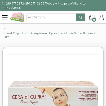
210 5778232-210 577 82 33 Παραγγελίες μέσω Viber στο
6984558160
0
Cera di Cupra Κρέμα Αποτρίχωσης Προσώπου & Ευαίσθητων Περιοχών
50ml