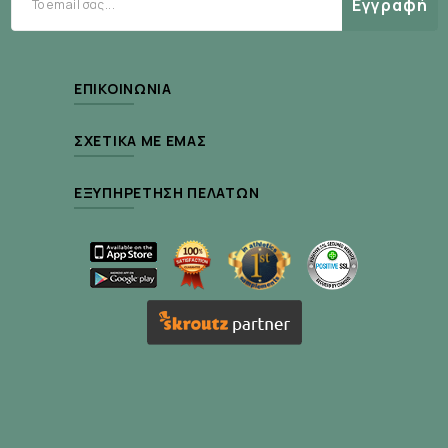
Εγγραφή
θρεπτική δράση
καλέντουλα
και
που έχει
καταπραϋντικές ιδιότητες.
αποτελεσματική αποτρίχωση
Προσφέρουν
και
ΕΠΙΚΟΙΝΩΝΊΑ
εξαιρετικά ευαίσθητο
είναι κατάλληλη και για
και ξηρό δέρμα
.
ΣΧΕΤΙΚΆ ΜΕ ΕΜΆΣ
ΕΞΥΠΗΡΈΤΗΣΗ ΠΕΛΑΤΏΝ
Προφυλάξεις :
Το προϊόν είναι κατάλληλο για αφαίρεση
ανεπιθύμητης τριχοφυΐας από την περιοχή του
μπικίνι, μασχάλες, χεριών, ποδιών, πρόσωπο,
άνω χείλος και σαγόνι.
Να μην χρησιμοποιείται στο κεφάλι, μάτια,
φρύδια, μύτη, αυτιά, στήθος, θηλές και γύρω
περιοχή, πρωκτική ή γεννητική περιοχή ή σε