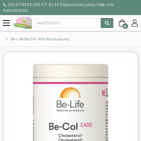
210 5778232-210 577 82 33 Παραγγελίες μέσω Viber στο
6984558160
0
Be-Life Be-Col 1400 60 κάψουλες