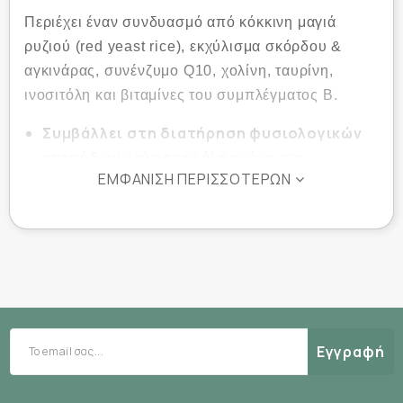
Περιέχει έναν συνδυασμό από κόκκινη μαγιά
ρυζιού (red yeast rice), εκχύλισμα σκόρδου &
αγκινάρας, συνένζυμο Q10, χολίνη, ταυρίνη,
ινοσιτόλη και βιταμίνες του συμπλέγματος Β.
Συμβάλλει στη διατήρηση φυσιολογικών
επιπέδων χοληστερόλης
χάρη στη
ΕΜΦΆΝΙΣΗ ΠΕΡΙΣΣΌΤΕΡΩΝ
μονακολίνη Κ από κόκκινη μαγιά ρυζιού.
Υποστηρίζει την καλή κυκλοφορία του
αίματος
: Το σκόρδο βοηθά στη διατήρηση
φυσιολογικών επιπέδων λιπιδίων στο αίμα.
Συμβάλλει στην αποτοξίνωση και την
πέψη των λιπών
: Η αγκινάρα βοηθά στη
φυσιολογική ροή της χολής και στη ρύθμιση
Εγγραφή
των λιπιδίων του αίματος.
Ενισχύει την ενέργεια και την
καρδιαγγειακή υγεία
: Το συνένζυμο Q10 δρα