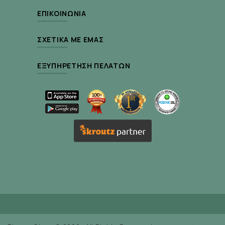
αντιοξειδωτικά και υποστηρίζει την παραγωγή
ΕΠΙΚΟΙΝΩΝΊΑ
ενέργειας στα μιτοχόνδρια.**
Συμβάλλει στον φυσιολογικό
ΣΧΕΤΙΚΆ ΜΕ ΕΜΆΣ
μεταβολισμό της ομοκυστεΐνης
χάρη στις
ΕΞΥΠΗΡΈΤΗΣΗ ΠΕΛΑΤΏΝ
βιταμίνες B9 και B12.*
Είναι ιδανικό για άτομα με αυξημένα επίπεδα
χοληστερίνης, ενήλικες άνω των 40, ή όσους
αναζητούν φυσική υποστήριξη για την υγεία της
καρδιάς και του κυκλοφορικού.
Οδηγίες Χρήσης:
2 κάψουλες το βράδυ με γεύμα