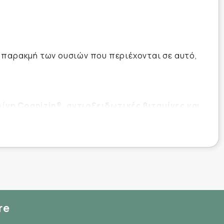
ή παρακμή των ουσιών που περιέχονται σε αυτό,
λίνη
Cognizin
®
, αντιοξειδωτικές βιταμίνες και
χει φυσιολογική παρακμή των ουσιών που
, όπως το γλαύκωμα.
ανότητα γνωστικής αναστολής απάντησης σε
re