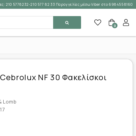
ες:
210 5778232-210 577 82 33 Παραγγελίες μέσω Viber στο 6984558160
0
Cebrolux NF 30 Φακελίσκοι
& Lomb
17