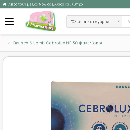
Αποστολή με Box Now σε Ελλάδα και Κύπρο
Όλες οι κατηγορίες
Bausch & Lomb Cebrolux NF 30 φακελίσκοι