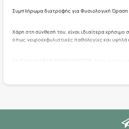
Συμπλήρωμα διατροφής για Φυσιολογική Όραση
Χάρη στη σύνθεσή του, είναι ιδιαίτερα χρήσιμο
όπως νευροεκφυλιστικές παθολογίες και υψηλά 
Το Cebrolux®
NF
NEUROFACTOR
, είναι ένα σ
ψευδάργυρο.
Χάρη στη σύνθεσή του, είναι ιδια
περιέχονται σε αυτό, όπως
νευροεκφυλιστικές
Παράλληλα το συμπλήρωμα διατροφής κιτικολί
υγιή άτομα.
*1
Το
Cebrolux® NF NeuroFactor περιέχει κιτικολ