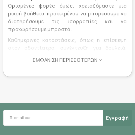
Ορισμένες φορές όμως, χρειαζόμαστε μια
μικρή βοήθεια προκειμένου να μπορέσουμε να
διατηρήσουμε τις ισορροπίες και να
προχωρήσουμε μπροστά.
Καθημερινές καταστάσεις, όπως η επίσκεψη
στον οδοντίατρο, συνέντευξη για δουλειά,
ένας καυγάς, το άγχος την ημέρα του γάμου, η
ΕΜΦΆΝΙΣΗ ΠΕΡΙΣΣΌΤΕΡΩΝ
αναβολή ή ματαίωση ευχάριστων γεγονότων, ο
φόβος ενός αεροπορικού ταξιδιού
αντιμετωπίζονται θετικά και ψύχραιμα με
Rescue Remedy. Ο Dr. Ε. Bach δημιούργησε για
καταστάσεις έκτακτης ανάγκης ένα μοναδικό
συνδυασμό αποτελούμενο από 5 ανθοϊάματα. Η
σύνθεσή του αποτελεί καθαρό απόσταγμα της
Εγγραφή
φύσης βασισμένο σε φυτά και άνθη, που
γαληνεύει την ψυχή και βοηθάει να δείτε τα
πράγματα με πιο καθαρή σκέψη. Το Rescue