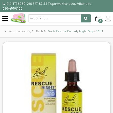
210 5778232-210 577 82 33 Παραγγελίες μέσω Viber στο
6984558160
0
Κατασκευαστής
Bach
Bach Rescue Remedy Night Drops 10ml