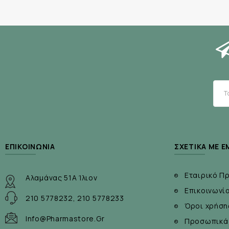
ΕΠΙΚΟΙΝΩΝΊΑ
ΣΧΕΤΙΚΆ ΜΕ Ε
Εταιρικό Π
Αλαμάνας 51Α Ίλιον
Επικοινωνί
210 5778232, 210 5778233
Όροι χρήση
Info@pharmastore.gr
Προσωπικά