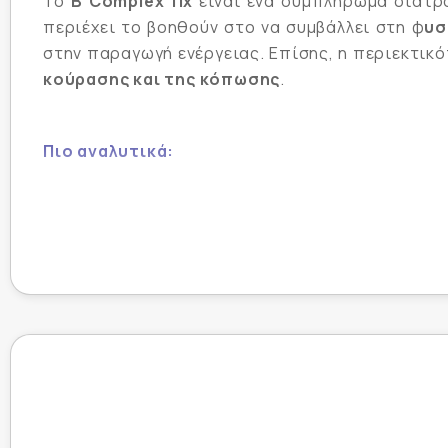
Το
B Complex fix
είναι ένα συμπλήρωμα διατρο
περιέχει το βοηθούν στο να συμβάλλει στη φ
υσ
στην παραγωγή ενέργειας. Επίσης, η περιεκτικότ
κούρασης
και της κόπωσης
.
Πιο αναλυτικά:
Η
Βιταμίνη Β1
(θειαμίνη) συμβάλλει στη φυσιο
Η
Βιταμίνη Β2
(ριβοφλαβίνη) βοηθά στη διατ
μεταβολισμό του σιδήρου, στην προστασία τω
δέρματος.
Η
Βιταμίνη Β6
(πυριδοξίνη) συμβάλλει στη φυ
δραστηριότητας. Ωφελεί επίσης το φυσιολογι
σύνθεση τη κυστεΐνης και τέλος συμβάλλει σ
Η
Βιταμίνη Β12
(κοβαλαμίνη) συμβάλλει στη δ
φυσιολογικό μεταβολισό της ομοκυστεΐνης