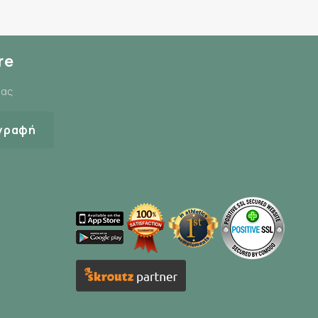
re
μας
γραφή