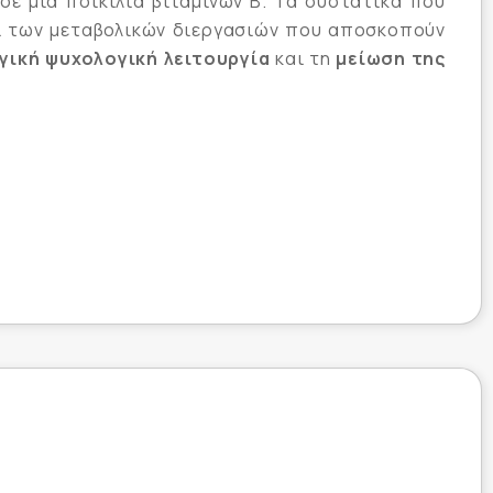
ε μια ποικιλία βιταμινών Β. Τα συστατικά που
 των μεταβολικών διεργασιών που αποσκοπούν
γική ψυχολογική λειτουργία
και τη
μείωση της
 και των ερυθρών αιμοσφαιρίων, στο
ηση της όρασης και της κατάστασης του
 και της ρύθμισης της ορμονικής
ης ομοκυστεΐνης καθώς και τη φυσιολογική
.
ό σχηματισμό ερυθρών αιμοσφαιρίων και στο