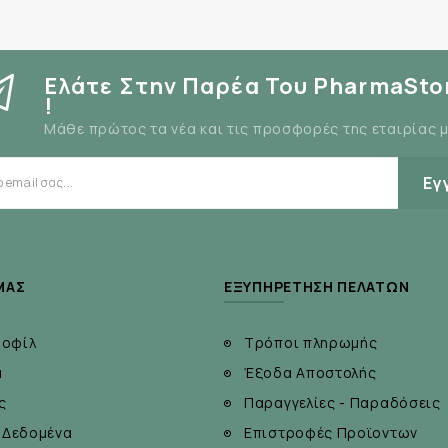
Ελάτε Στην Παρέα Του PharmaSto
!
Μάθε πρώτος τα νέα και τις προσφορές της εταιρίας 
Εγ
ΜΆΣ
ΕΞΥΠΗΡΈΤΗΣΗ ΠΕΛΑΤΏΝ
ροφίλ
Τρόποι πληρωμής
α
Έξοδα Αποστολής
ς
Παραγγελίες - Παραδόσεις
 Δεδομένα
Επιστροφές Προϊοντων