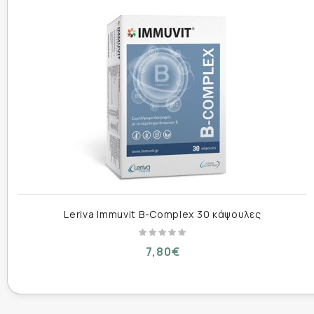
Περιεκτικότητα :
Βιταμίνη Β1 (θειαμίνη) 26,3mg
Βιταμίνη Β2 (ριβοφλαβίνη)
14,1mg
Βιταμίνη Β6 (πυριδοξίνη) 10,3mg
Βιταμίνη Β12 (κοβαλαμίνη) 220μg
Τρόπος Χρήσης :
Leriva Immuvit B-Complex 30 κάψουλες
1 δισκίο την ημέρα, ιδανικά με κάποιο γεύμα. Α
7,80€