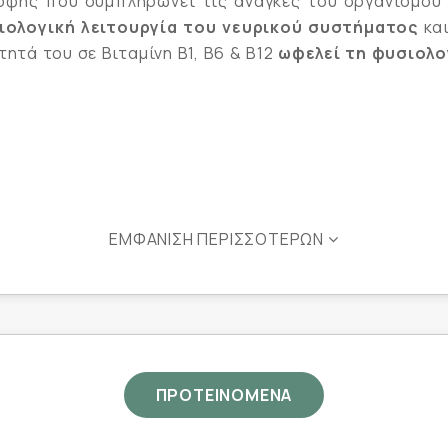
φής που συμπληρώνει τις ανάγκες του οργανισμού σ
ιολογική λειτουργία του νευρικού συστήματος
και
ητά του σε Βιταμίνη Β1, Β6 & Β12
ωφελεί τη φυσιολο
λογική λειτουργία της καρδιάς.
ΕΜΦΆΝΙΣΗ ΠΕΡΙΣΣΌΤΕΡΩΝ
ήρηση της φυσιολογικής κατάστασης των βλεννογόνων
ν κυττάρων από το οξειδωτικό στρες και στη διατήρ
σιολογική λειτουργία του ανοσοποιητικού συστήματος
κό μεταβολισμό των πρωτεϊνών, του γλυκογόνου και τ
το φυσιολογικό σχηματισμό των ερυθρών αιμοσφαιρίων
ΠΡΟΤΕΙΝΟΜΕΝΑ
ιαδικασία της κυτταρικής διαίρεσης, στο φυσιολογικ