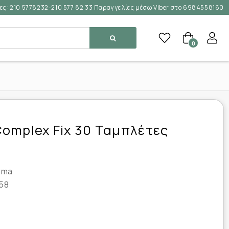
ες:
210 5778232-210 577 82 33 Παραγγελίες μέσω Viber στο 6984558160
0
omplex Fix 30 Ταμπλέτες
rma
58