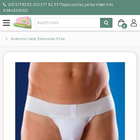
210 5778232-210 577 82 33 Παραγγελίες μέσω Viber στο
6984558160
0
Anatomic Help Σπασουάρ 0344