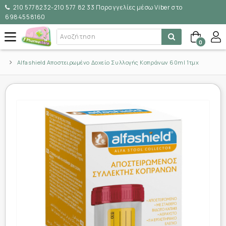
210 5778232-210 577 82 33 Παραγγελίες μέσω Viber στο
6984558160
0
Alfashield Αποστειρωμένο Δοχείο Συλλογής Κοπράνων 60ml 1τμχ