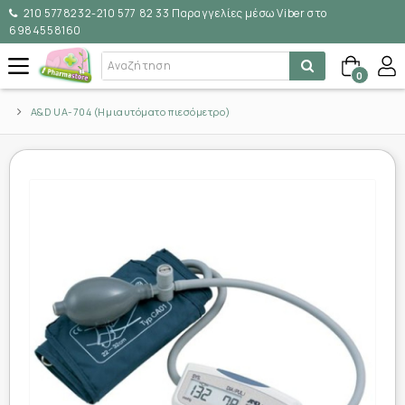
210 5778232-210 577 82 33 Παραγγελίες μέσω Viber στο
6984558160
0
A&D UA-704 (Ημιαυτόματο πιεσόμετρο)