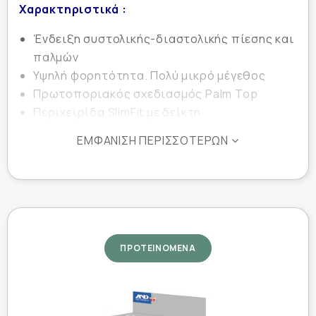
Χαρακτηριστικά :
Ένδειξη συστολικής-διαστολικής πίεσης και
παλμών
Υψηλή φορητότητα. Πολύ μικρό μέγεθος
Πρωτοποριακός σχεδιασμός Palm Top
Περιχειρίδα SlimFit με δείκτη
καταλληλότητας μεγέθους
ΕΜΦΆΝΙΣΗ ΠΕΡΙΣΣΌΤΕΡΩΝ
Λειτουργία με μια αλκαλική μπαταρία “ΑΑ”
που αρκεί για 2.000 μετρήσεις
IHB - Δείκτης αρρυθμίας και δυνατότητα
μέτρησης υπό συνθήκες αρρυθμίας ή
τυχαίας κίνησης του σώματος
BHS - Ανώτατος βαθμός κλινικής
ΠΡΟΤΕΙΝΟΜΕΝΑ
αξιολόγησης βάσει του πρωτόκολλου BHS
(British Hypertention Society)
Ένδειξη χαμηλής μπαταρίας
Αυτόματο σβήσιμο μετά από 1 λεπτό