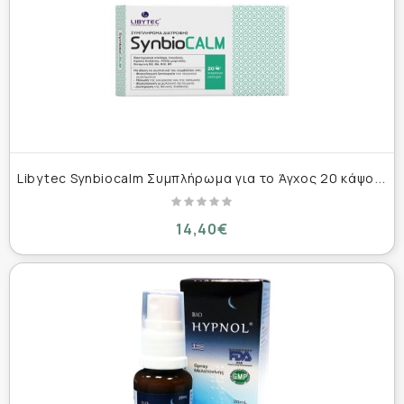
L
ibytec Synbiocalm Συμπλήρωμα για το Άγχος 20 κάψουλες
14,40€