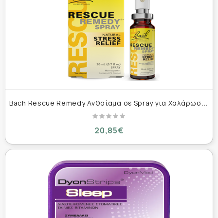
B
ach Rescue Remedy Ανθοΐαμα σε Spray για Χαλάρωση 20ml
20,85€