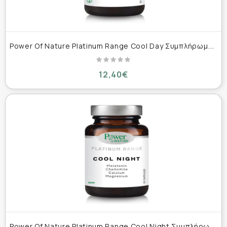
P
ower Of Nature Platinum Range Cool Day Συμπλήρωμα κατά του Άγχους & της Κούρασης 30 ταμπλέτες
12,40€
P
ower Of Nature Platinum Range Cool Night Συμπλήρωμα για τον Ύπνο 30 κάψουλες