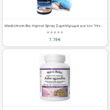
M
edichrom Bio Hypnol Spray Συμπλήρωμα για τον Ύπνο 20ml
7,78€