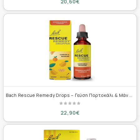
20,60€
B
ach Rescue Remedy Drops – Γεύση Πορτοκάλι & Μάνγκο 20 ml
22,90€