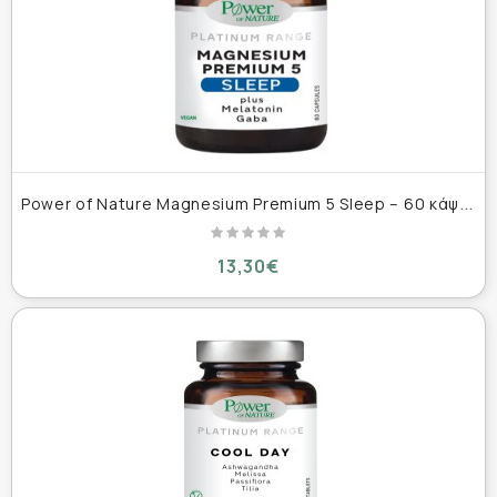
P
ower of Nature Magnesium Premium 5 Sleep – 60 κάψουλες
13,30€