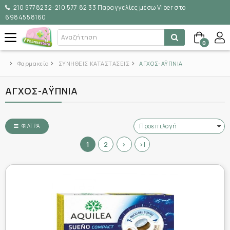
210 5778232-210 577 82 33 Παραγγελίες μέσω Viber στο
6984558160
0
Φαρμακείο
ΣΥΝΗΘΕΙΣ ΚΑΤΑΣΤΑΣΕΙΣ
ΑΓΧΟΣ-ΑΫΠΝΙΑ
ΑΓΧΟΣ-ΑΫΠΝΙΑ
ΦΊΛΤΡΑ
1
2
>
>|