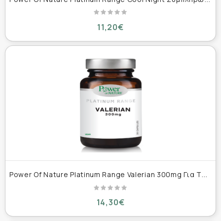
11,20€
P
ower Of Nature Platinum Range Valerian 300mg Για Τον Ύπνο & Το Άγχος 30 Φυτικές Κάψουλες
14,30€