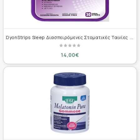
D
yonStrips Sleep Διασπειρόμενες Στοματικές Ταινίες Βιταμινών με Μελατονίνη 30 τεμ
14,00€