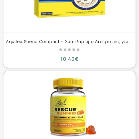
A
quilea Sueno Compact – Συμπλήρωμα Διατροφής για Χαλάρωση και Ύπνο - 30 Δισκία
10,40€