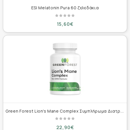
ESI Melatonin Pura 60 ζελεδάκια
15,60€
G
reen Forest Lion's Mane Complex Συμπλήρωμα Διατροφής Για Βελτίωση Της Μνήμης & Της Συγκέντρωσης 60 Κάψουλες
22,90€