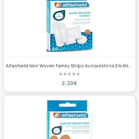
A
lfashield Non Woven Family Strips Αυτοκόλλητα Επιθέματα σε 5 Μεγέθη 40 Τεμάχια
2,20€