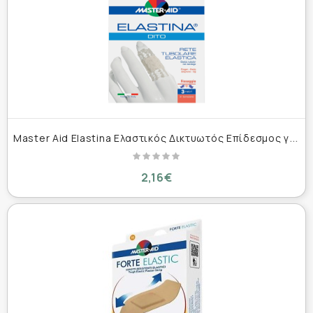
M
aster Aid Elastina Ελαστικός Δικτυωτός Επίδεσμος για το Δάκτυλο 3m
2,16€