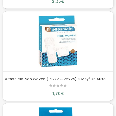
2,35€
A
lfashield Non Woven (19x72 & 25x25) 2 Μεγέθη Αυτοκόλλητα Υποαλλεργικά Επιθέματα 20 τεμάχια
1,70€