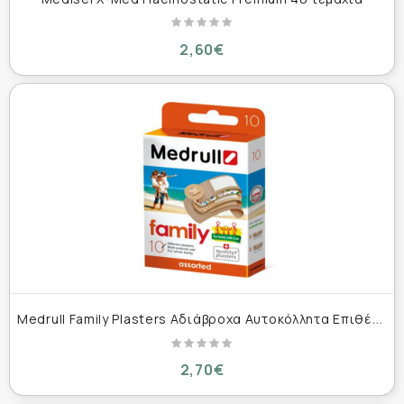
2,60€
M
edrull Family Plasters Αδιάβροχα Αυτοκόλλητα Επιθέματα 10τμχ
2,70€