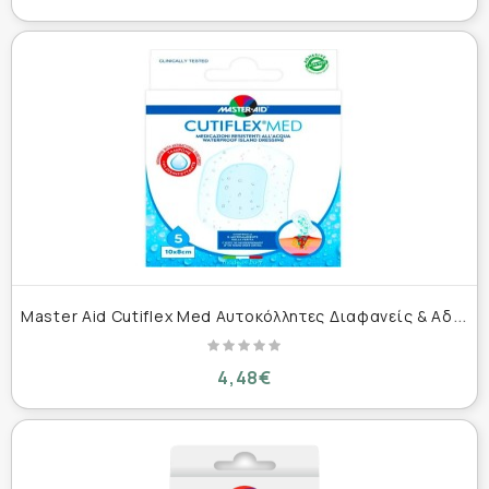
M
aster Aid Cutiflex Med Αυτοκόλλητες Διαφανείς & Αδιάβροχες Γάζες 10x8cm 5τμχ
4,48€