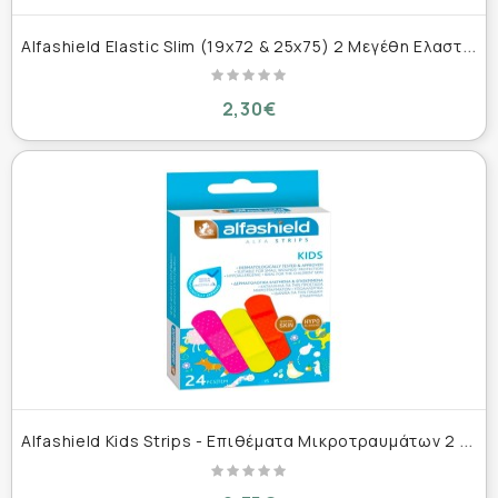
A
lfashield Elastic Slim (19x72 & 25x75) 2 Μεγέθη Ελαστικά Επιθέματα για Μικροτραυματισμούς 20 τεμάχια
2,30€
A
lfashield Kids Strips - Επιθέματα Μικροτραυμάτων 2 Μεγέθη 24 τεμάχια