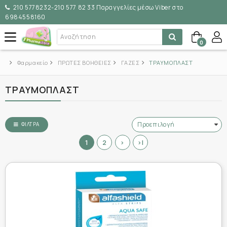
210 5778232-210 577 82 33 Παραγγελίες μέσω Viber στο
6984558160
0
Φαρμακείο
ΠΡΩΤΕΣ ΒΟΗΘΕΙΕΣ
ΓΑΖΕΣ
ΤΡΑΥΜΟΠΛΑΣΤ
ΤΡΑΥΜΟΠΛΑΣΤ
ΦΊΛΤΡΑ
1
2
>
>|