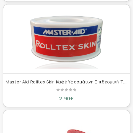
M
aster Aid Rolltex Skin Καφέ Υφασμάτινη Επιδεσμική Ταινία 2.5cm x 5m
2,90€