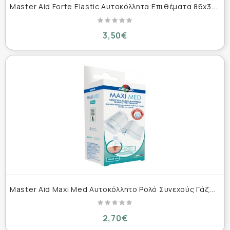
M
aster Aid Forte Elastic Αυτοκόλλητα Επιθέματα 86x39mm 20τμχ
3,50€
M
aster Aid Maxi Med Αυτοκόλλητο Ρολό Συνεχούς Γάζας Λευκό Χρώμα 50x8 cm
2,70€