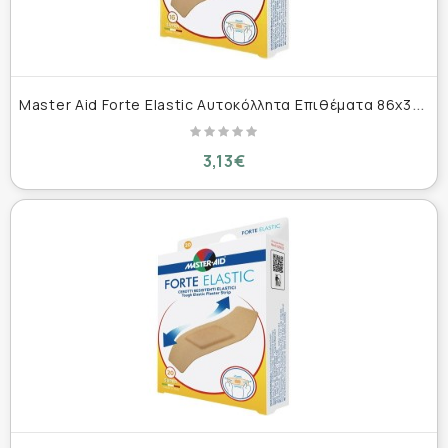
M
aster Aid Forte Elastic Αυτοκόλλητα Επιθέματα 86x39mm 16τμχ
3,13€