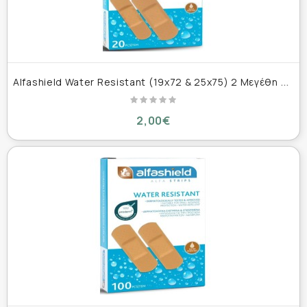
A
lfashield Water Resistant (19x72 & 25x75) 2 Μεγέθη Αδιάβροχα Επιθέματα για Μικροτραυματισμούς 20 τεμάχια
2,00€