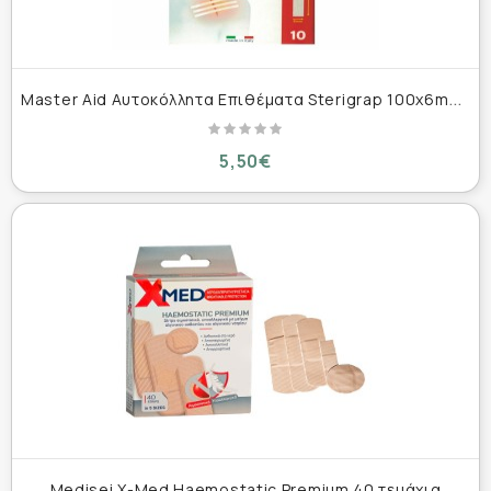
M
aster Aid Αυτοκόλλητα Επιθέματα Sterigrap 100x6mm 10τμχ
5,50€
Medisei X-Med Haemostatic Premium 40 τεμάχια