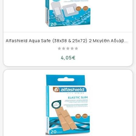
A
lfashield Aqua Safe (38x38 & 25x72) 2 Μεγέθη Αδιάβροχα Αυτοκόλλητα Επιθέματα 20 τεμάχια
4,05€