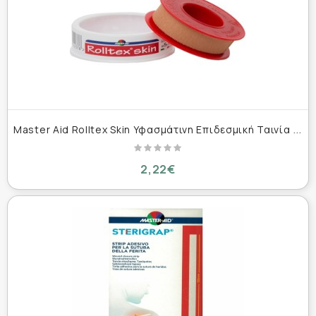
M
aster Aid Rolltex Skin Υφασμάτινη Επιδεσμική Ταινία 1.25cm x 5m
2,22€