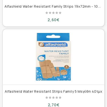
A
lfashield Water Resistant Family Strips 19x72mm - 100τμχ
2,60€
Alfashield Water Resistant Strips Family 5 Μεγέθη 40τμχ
2,70€