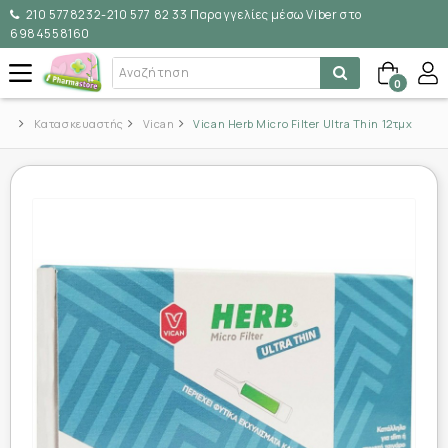
210 5778232-210 577 82 33 Παραγγελίες μέσω Viber στο
6984558160
0
Κατασκευαστής
Vican
Vican Herb Micro Filter Ultra Thin 12τμχ