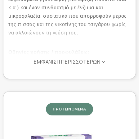
κ.α.) και έναν συνδυασμό με ένζυμα και
μικροχαλαζία, συστατικά που απορροφούν μέρος
της πίσσας και της νικοτίνης του τσιγάρου χωρίς
να αλλοιώνουν τη γεύση του.
Οδηγίες χρήσης / προφυλάξεις:
ΕΜΦΆΝΙΣΗ ΠΕΡΙΣΣΌΤΕΡΩΝ
Ένα φίλτρο HERB είναι αποτελεσματικό
τουλάχιστον για 10 τσιγάρα. Όταν το φίλτρο
μαυρίσει, πρέπει να αντικατασταθεί.
Το προϊόν έχει κατασκευασθεί ειδικά για να
απορροφά την πίσσα και τη νικοτίνη και δεν
πρέπει να χρησιμοποιείται για άλλον λόγο.
ΠΡΟΤΕΙΝΟΜΕΝΑ
ΣΥΣΚΕΥΑΣΙΑ 12 ΦΙΛΤΡΩΝ