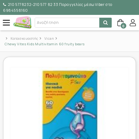
210 5778232-210 577 82 33 Παραγγελίες μέσω Viber στο
6984558160
0
Κατασκευαστής
Vican
Chewy Vites Kids Multivitamin 60 fruity bears