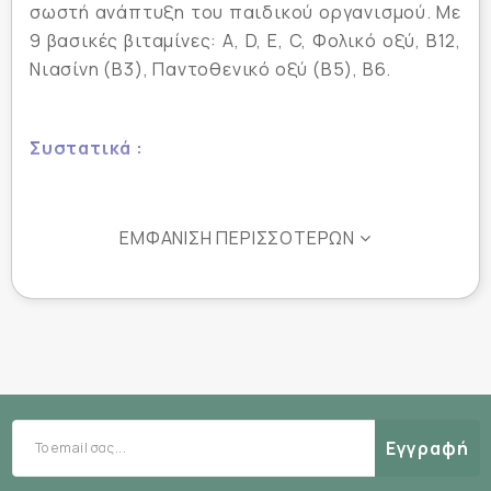
σωστή ανάπτυξη του παιδικού οργανισμού. Με
9 βασικές βιταμίνες: A, D, E, C, Φολικό οξύ, Β12,
Νιασίνη (B3), Παντοθενικό οξύ (Β5), B6.
Συστατικά :
Χωρίς: Συντηρητικά, τεχνητά χρώματα και
ΕΜΦΆΝΙΣΗ ΠΕΡΙΣΣΌΤΕΡΩΝ
αρώματα, μαγιά, σιτάρι, γλουτένη, ζελατίνη και
αυγά. Κατάλληλες για παιδιά από ενός έτους
και άνω.
Διατροφικές πληροφορίες
Ημερήσια δόση 1 fruity bear
Δόσεις ανά συσκευασία 60
Εγγραφή
Περιεκτικότητα ανά δόση/1
%ΣΗΔ