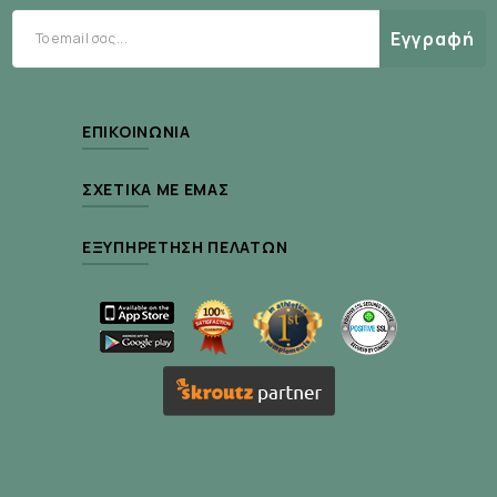
κάνναβης], σκόνη κακάου με λιπαρά, μείγμα
Εγγραφή
υδατανθράκων [Πίτουρο βρώμης, Κινόα,
Αμάραντος, φαγόπυρος, κεχρί], ρυθμιστής
οξύτητας (ανθρακικό κάλιο), αρωματικές ουσίες,
ΕΠΙΚΟΙΝΩΝΊΑ
γλυκαντικές ουσίες (σουκραλόζη, γλυκοσίδες
στεβιόλης), Πυκνωτικό (κόμμι ξανθάνης),
ΣΧΕΤΙΚΆ ΜΕ ΕΜΆΣ
φουμαρικό σίδηρο, μαλτοδεξτρίνη,
κυανοκοβαλαμίνη.
ΕΞΥΠΗΡΈΤΗΣΗ ΠΕΛΑΤΏΝ
* Οι εικόνες που παρουσιάζονται είναι απλώς
ενδεικτικές και για διαφημιστικούς σκοπούς
μόνο. Η τελική εικόνα του προϊόντος μπορεί να
μεταβληθεί.
Δοσολογία: