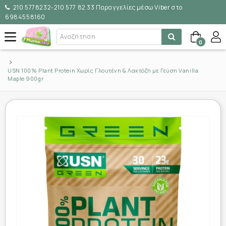
210 5778232-210 577 82 33 Παραγγελίες μέσω Viber στο
6984558160
0
USN 100% Plant Protein Χωρίς Γλουτένη & Λακτόζη με Γεύση Vanilla
Maple 900gr