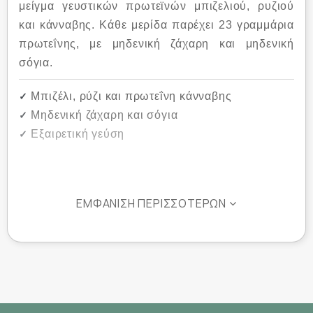
μείγμα γευστικών πρωτεϊνών μπιζελιού, ρυζιού
και κάνναβης. Κάθε μερίδα παρέχει 23 γραμμάρια
πρωτεΐνης, με μηδενική ζάχαρη και μηδενική
σόγια.
Μπιζέλι, ρύζι και πρωτεΐνη κάνναβης
✓
Μηδενική ζάχαρη και σόγια
✓
Εξαιρετική γεύση
✓
Συστατικά:
ΕΜΦΆΝΙΣΗ ΠΕΡΙΣΣΌΤΕΡΩΝ
Χωρίς ζάχαρη, σόγια και τεχνητές
αρωματικές ουσίες & χρωστικές.
Μείγμα πρωτεΐνης Vegan
[Απομονωμένη πρωτεΐνη μπιζελιού,
συμπυκνωμένη πρωτεΐνη ρυζιού, πρωτεΐνη