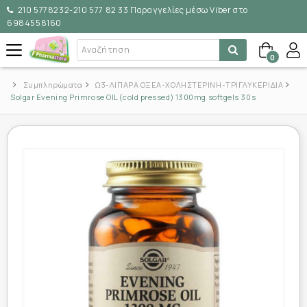
210 5778232-210 577 82 33 Παραγγελίες μέσω Viber στο
6984558160
0
Συμπληρώματα
Ω3-ΛΙΠΑΡΑ ΟΞΕΑ-ΧΟΛΗΣΤΕΡΙΝΗ-ΤΡΙΓΛΥΚΕΡΙΔΙΑ
Solgar Evening Primrose OIL (cold pressed) 1300mg softgels 30s