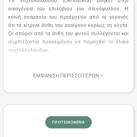
Tο νυχτολούλουδο (Oenothera) ανήκει στην
οικογένεια του επιλόβιου του στενόφυλλου. Η
κοινή ονομασία του προέρχεται από το γεγονός
ότι τα κίτρινα άνθη του ανοίγουν κυρίως τη νύχτα.
Οι σπόροι από τα άνθη του φυτού συλλέγονται και
συμπιέζονται προκειμένου να παραχθεί το έλαιο
νυχτολούλουδου.
Το έλαιο νυχτολούλουδου (Evening Primrose Oil)
ΕΜΦΆΝΙΣΗ ΠΕΡΙΣΣΌΤΕΡΩΝ
είναι μία από τις λίγες φυσικές πηγές του
πολυακόρεστου λίπους γ-λινολενικού οξέος
(GLA). Το GLA ανήκει στα Ωμέγα-6 λιπαρά οξέα
και μετατρέπεται εύκολα στο ανθρώπινο σώμα σε
προσταγλανδίνη Ε1 (PGE1), η οποία συμμετέχει
στη ρύθμιση του καρδιαγγειακού, του νευρικού και
ΠΡΟΤΕΙΝΟΜΕΝΑ
του αναπαραγωγικού συστήματος.