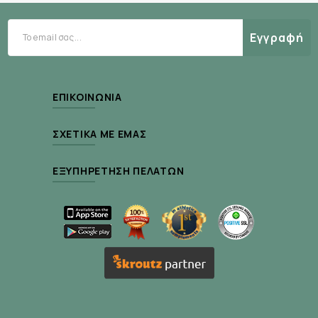
Εγγραφή
Χωρίς
χρωστικές ουσίες, συντηρητικά,
γλυκαντικά, γαλακτοκομικά προϊόντα, σάκχαρα,
σιτάρι, γλουτένη, ζυμομύκητες, καλαμπόκι, αυγό,
ΕΠΙΚΟΙΝΩΝΊΑ
ψάρι, οστρακοειδή, ζωικά προϊόντα, αλάτι, ξηρούς
καρπούς ή GMOs.
ΣΧΕΤΙΚΆ ΜΕ ΕΜΆΣ
Κατάλληλο για vegetarians/vegans.
ΕΞΥΠΗΡΈΤΗΣΗ ΠΕΛΑΤΏΝ
Δοσολογία:
1 κάψουλα 2 φορές την ημέρα, κατά προτίμηση με
τα γεύματα. Συμβουλευτείτε έναν επαγγελματία
υγείας για χρήση πέραν των 3 μηνών.