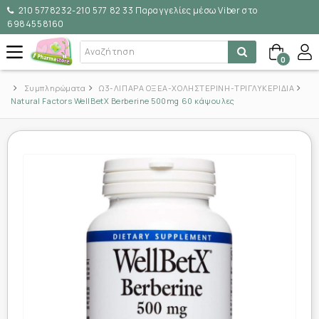
210 5778232-210 577 82 33 Παραγγελίες μέσω Viber στο
6984558160
0
Συμπληρώματα
Ω3-ΛΙΠΑΡΑ ΟΞΕΑ-ΧΟΛΗΣΤΕΡΙΝΗ-ΤΡΙΓΛΥΚΕΡΙΔΙΑ
Natural Factors WellBetX Berberine 500mg 60 κάψουλες