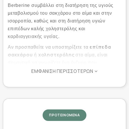
Berberine συμβάλλει στη διατήρηση της υγιούς
μεταβολισμού του σακχάρου στο αίμα και στην
ισορροπία, καθώς και στη διατήρηση υγιών
επιπέδων καλής χοληστερόλης και
καρδιαγγειακής υγείας.
επίπεδα
Αν προσπαθείτε να υποστηρίξετε τα
σακχάρου
χοληστερόλης
ή
στο αίμα, είναι
σημαντικό να γνωρίζετε ένα ένζυμο που
AMPK
ονομάζεται
ΕΜΦΆΝΙΣΗ ΠΕΡΙΣΣΌΤΕΡΩΝ
, το οποίο θεωρείται ο βασικός
μεταβολικός διακόπτης
«
» του οργανισμού.
Όταν αυτός ο διακόπτης ενεργοποιείται,
ενισχύεται η ικανότητα του σώματος να
μεταβολίζει τη γλυκόζη
χοληστερόλη
και τη
.
Ένας τρόπος να ενεργοποιηθεί το AMPK είναι
ΠΡΟΤΕΙΝΟΜΕΝΑ
βερβερίνης
μέσω της
, ενός φυτικού