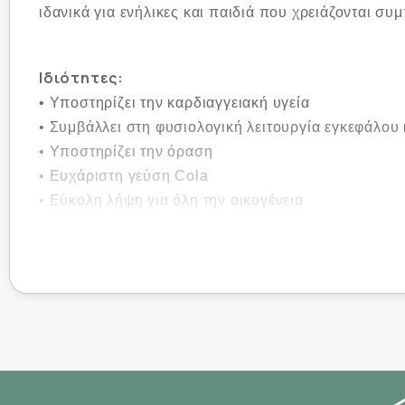
ιδανικά για ενήλικες και παιδιά που χρειάζονται σ
Ιδιότητες:
• Υποστηρίζει την καρδιαγγειακή υγεία
• Συμβάλλει στη φυσιολογική λειτουργία εγκεφάλου
• Υποστηρίζει την όραση
• Ευχάριστη γεύση Cola
• Εύκολη λήψη για όλη την οικογένεια
Τρόπος χρήσης:
Λαμβάνετε 1-2 ζελεδάκια ημερησίως, κατά προτίμηση
Συστατικά ανά ζελεδάκι:
• Μουρουνέλαιο – 250mg (περιέχει EPA & DHA)