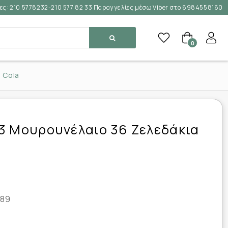
ες:
210 5778232-210 577 82 33 Παραγγελίες μέσω Viber στο 6984558160
0
 Cola
3 Μουρουνέλαιο 36 Ζελεδάκια
89