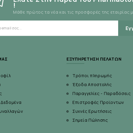
ά αρώματα Cola, χρωστικές από φυσικά συστατικά, αντιοξει
!
Μάθε πρώτος τα νέα και τις προσφορές της εταιρίας 
Εγ
ΜΆΣ
ΕΞΥΠΗΡΈΤΗΣΗ ΠΕΛΑΤΏΝ
ροφίλ
Τρόποι πληρωμής
α
Έξοδα Αποστολής
ς
Παραγγελίες - Παραδόσεις
 Δεδομένα
Επιστροφές Προϊοντων
υναλλαγών
Συχνές Ερωτήσεις
Σημεία Πώλησης