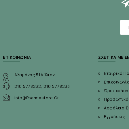
• Ζελατίνη, ζάχαρη, γλυκαντικά (σορβιτόλη), φυσικ
ΕΠΙΚΟΙΝΩΝΊΑ
ΣΧΕΤΙΚΆ ΜΕ Ε
Εταιρικό Π
Αλαμάνας 51Α Ίλιον
Επικοινωνί
210 5778232, 210 5778233
Όροι χρήση
Info@pharmastore.gr
Προσωπικά
Ασφάλεια Σ
Εγγυήσεις