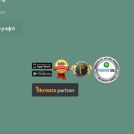
δωτικά: βιταμίνη E
μας
γραφή