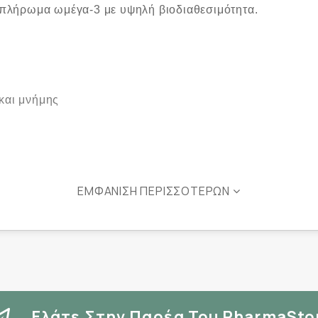
υμπλήρωμα ωμέγα-3 με υψηλή βιοδιαθεσιμότητα.
 και μνήμης
ΕΜΦΆΝΙΣΗ ΠΕΡΙΣΣΌΤΕΡΩΝ
 με γεύμα. Δεν απαιτείται κατάποση με νερό.
Ελάτε Στην Παρέα Του PharmaSto