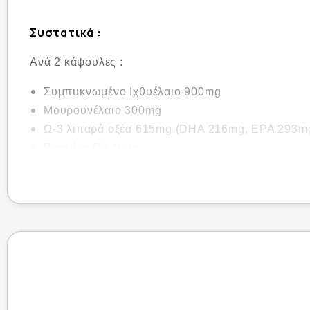
Συστατικά :
Ανά 2 κάψουλες :
Συμπυκνωμένο Ιχθυέλαιο 900mg
Μουρουνέλαιο 300mg
Ω-3 λιπαρά οξέα 615mg (DHA 216mg, EPA 293m
Βιταμίνη D3 10μg
Βιταμίνη Ε 10mg
Τρόπος Χρήσης :
2 κάψουλες την ημέρα.
Μαλακές κάψουλες ω-3 λιπαρών οξέων από υψηλής π
επιθυμούν να ενισχύσουν το ανοσοποιητικό και το νε