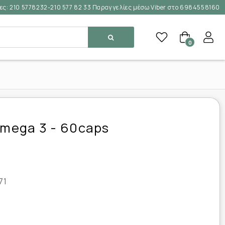
ες:
210 5778232-210 577 82 33 Παραγγελίες μέσω Viber στο 6984558160
0
 Omega 3 - 60caps
71