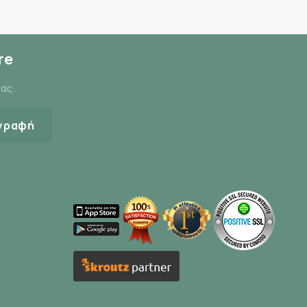
re
μας
γραφή