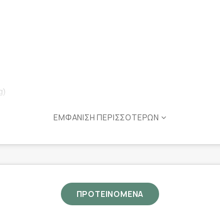
g)
ΕΜΦΆΝΙΣΗ ΠΕΡΙΣΣΌΤΕΡΩΝ
ΠΡΟΤΕΙΝΟΜΕΝΑ
οιότητας μείγμα μουρουνέλαιου και συμπυκνωμένου ιχθυ
υρικό τους σύστημα, την καρδιά, τις εγκεφαλικές λειτουργ