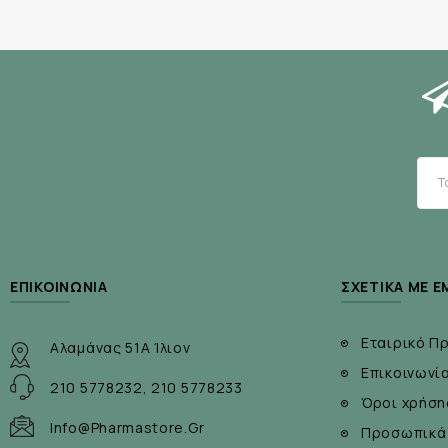
ΕΠΙΚΟΙΝΩΝΊΑ
ΣΧΕΤΙΚΆ ΜΕ Ε
Εταιρικό Π
Αλαμάνας 51Α Ίλιον
Επικοινωνί
210 5778232, 210 5778233
Όροι χρήση
Info@pharmastore.gr
Προσωπικά