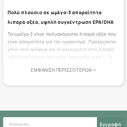
Πολύ πλούσιο σε ωμέγα-3 απαραίτητα
λιπαρά οξέα, υψηλή συγκέντρωση EPA/DHA
Τα ωμέγα-3 είναι πολυακόρεστα λιπαρά οξέα που
είναι απαραίτητα για τον οργανισμό. Προέρχονται
μόνο από τρόφιμα και συγκεκριμένα από λιπαρά
ιχθυέλαια (ρέγγα, σολομός, σκουμπρί κ.λπ.). Τα
δύο κύρια ωμέγα-3 λιπαρά οξέα είναι το
ΕΜΦΆΝΙΣΗ ΠΕΡΙΣΣΌΤΕΡΩΝ
εικοσαπεντανοϊκό οξύ (EPA) και το
εικοσιδυαεξανοϊκό οξύ (DHA).
ενδιαφέρον για την καρδιαγγειακή και
Έχουν
εγκεφαλική υγεία.
Σε ορισμένες περιπτώσεις, η διατροφή δεν
καλύπτει τις ανάγκες του οργανισμού. Στη
συνέχεια είναι απαραίτητη η συμπλήρωση.
Εγγραφή