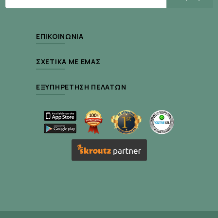
Τα ωμέγα-3 Be-Life εξάγονται από ιχθυέλαιο
χρησιμοποιώντας μια διαδικασία που σέβεται την
ποιότητα και την αρχοντιά των επιλεγμένων
ΕΠΙΚΟΙΝΩΝΊΑ
ετικέτα Friend
πηγών. Επωφελούνται από την
of the Sea
, η οποία είναι το κύριο πρότυπο
ΣΧΕΤΙΚΆ ΜΕ ΕΜΆΣ
πιστοποίησης για προϊόντα και υπηρεσίες που
σέβονται και προστατεύουν το θαλάσσιο
ΕΞΥΠΗΡΈΤΗΣΗ ΠΕΛΑΤΏΝ
περιβάλλον. Τα ψάρια προέρχονται από
ελεγχόμενη αλιεία που διασφαλίζουν τη βιώσιμη
διαχείριση του θαλάσσιου περιβάλλοντος και
έχουν υποβληθεί σε αυστηρούς ελέγχους
αποκλείοντας οποιαδήποτε παρουσία βαρέων
μετάλλων και άλλων ρύπων.
• Το EPA* και το DHA* συμβάλλουν στη
φυσιολογική λειτουργία της καρδιάς.
• Το DHA* βοηθά στη διατήρηση της καλής