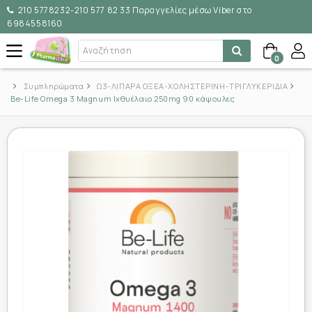
210 5778232-210 577 82 33 Παραγγελίες μέσω Viber στο
6984558160
0
Συμπληρώματα
Ω3-ΛΙΠΑΡΑ ΟΞΕΑ-ΧΟΛΗΣΤΕΡΙΝΗ-ΤΡΙΓΛΥΚΕΡΙΔΙΑ
Be-Life Omega 3 Magnum Ιχθυέλαιο 250mg 90 κάψουλες