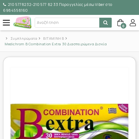
210 5778232-210 577 82 33 Παραγγελίες μέσω Viber στο
6984558160
0
Συμπληρώματα
ΒΙΤΑΜΙΝΗ Β
Medichrom B Combination Extra 30 Διασπειρώμενα Δισκία