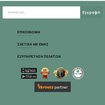
ψυχολογικής πίεσης και συμβάλλει στην
παραγωγή της αιμοσφαιρίνης, της ουσίας που
Εγγραφή
επιτρέπει στα ερυθρά αιμοσφαίρια να
μεταφέρουν το οξυγόνο σε όλο το σώμα.
Β12
Η βιταμίνη
βοηθά στην παραγωγή υγιών
ΕΠΙΚΟΙΝΩΝΊΑ
ερυθρών αιμοσφαιρίων και προστατεύει τα
κύτταρα από τις βλάβες που προκαλούν οι
ΣΧΕΤΙΚΆ ΜΕ ΕΜΆΣ
ελεύθερες ρίζες. Ενισχύει τη λειτουργία του
νευρικού και του ανοσοποιητικού συστήματος.
ΕΞΥΠΗΡΈΤΗΣΗ ΠΕΛΑΤΏΝ
Επίσης, αυξάνει τις διεργασίες που
αποσκοπούν στην παραγωγή ενέργειας.
D
Η βιταμίνη
είναι μία οστεοπροστατευτική
βιταμίνη, η οποία συμβάλλει σημαντικά στην
υγιή ανάπτυξη και συντήρηση των οστών, στη
διατήρηση της οστικής πυκνότητας καθώς και
στη διατήρηση των επιπέδων ασβεστίου στο
αίμα. Η πολύτιμη αυτή βιταμίνη καθορίζει τη