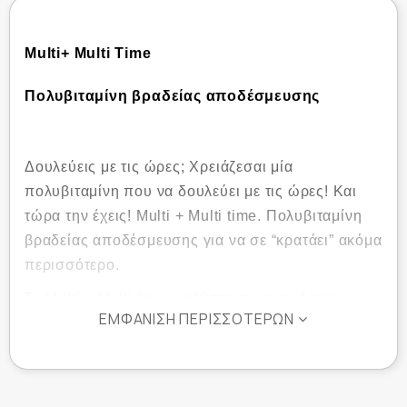
Multi+ Multi Time
Πολυβιταμίνη βραδείας αποδέσμευσης
Δουλεύεις με τις ώρες; Χρειάζεσαι μία
πολυβιταμίνη που να δουλεύει με τις ώρες! Και
τώρα την έχεις! Multi + Multi time. Πολυβιταμίνη
βραδείας αποδέσμευσης για να σε “κρατάει” ακόμα
περισσότερο.
To Multi + Multi time καλύπτει τις ημερήσιες
ΕΜΦΆΝΙΣΗ ΠΕΡΙΣΣΌΤΕΡΩΝ
ανάγκες των ενηλίκων σε ένα ευρύ φάσμα
βιταμινών, μετάλλων και ιχνοστοιχείων. Oι
ταμπλέτες βραδείας αποδέσμευσης (timed
released tablets) βοηθούν στη σταδιακή