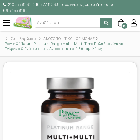
210 5778232-210 577 82 33 Παραγγελίες μέσω Viber στο
6984558160
0
Συμπληρώματα
ΑΝΟΣΟΠΟΙΗΤΙΚΟ - ΧΕΙΜΩΝΑΣ
Power Of Nature Platinum Range Multi+Multi Time Πολυβιταμίνη για
Ενέργεια & Ενίσχυση του Ανοσοποιητικού 30 ταμπλέτες