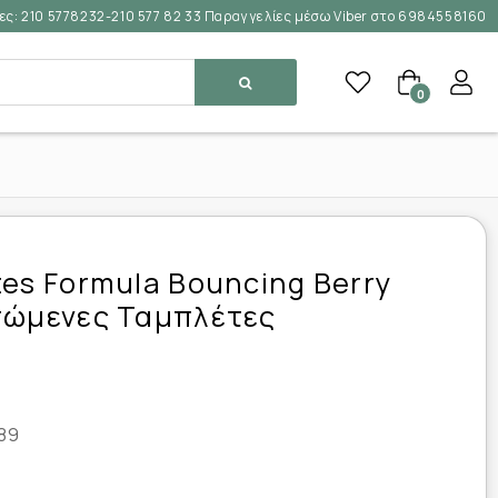
ες:
210 5778232-210 577 82 33 Παραγγελίες μέσω Viber στο 6984558160
0
tes Formula Bouncing Berry
ασώμενες Ταμπλέτες
89