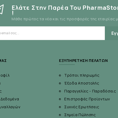
υν
Ελάτε Στην Παρέα Του PharmaSto
!
Μάθε πρώτος τα νέα και τις προσφορές της εταιρίας 
Εγ
ΜΆΣ
ΕΞΥΠΗΡΈΤΗΣΗ ΠΕΛΑΤΏΝ
το φαγητό ή σύμφωνα με τις οδηγίες του παιδιάτρου ή επ
ροφίλ
Τρόποι πληρωμής
α
Έξοδα Αποστολής
ς
Παραγγελίες - Παραδόσεις
 Δεδομένα
Επιστροφές Προϊοντων
υναλλαγών
Συχνές Ερωτήσεις
Σημεία Πώλησης