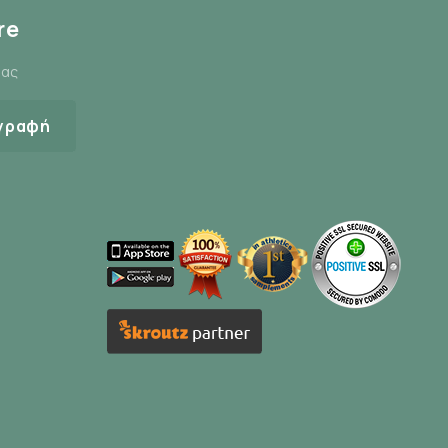
re
μας
γραφή
αγγελματία υγείας.