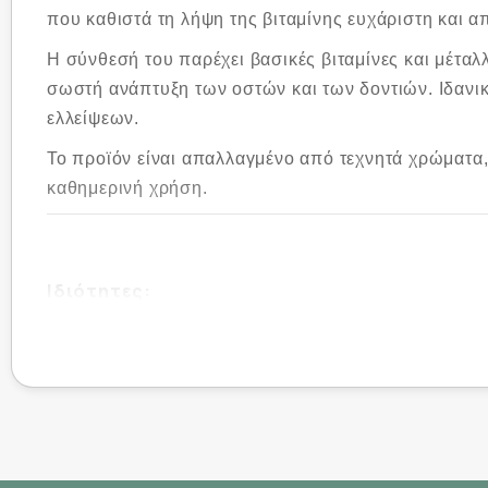
που καθιστά τη λήψη της βιταμίνης ευχάριστη και α
Η σύνθεσή του παρέχει βασικές βιταμίνες και μέτα
σωστή ανάπτυξη των οστών και των δοντιών. Ιδανικ
ελλείψεων.
Το προϊόν είναι απαλλαγμένο από τεχνητά χρώματα, 
καθημερινή χρήση.
Ιδιότητες:
Πλήρες σύμπλεγμα βιταμινών και μετάλλων
Συμβάλλει στη φυσιολογική λειτουργία του ανοσ
Υποστηρίζει την ενέργεια και το μεταβολισμό
Ενισχύει την υγεία των οστών και των δοντιών