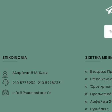
Με φυσική γεύση μούρων που τα παιδιά λατρεύο
Κατάλληλο για χορτοφάγους
Χωρίς γλουτένη, σιτάρι και γαλακτοκομικά
Τρόπος Χρήσης:
Παιδιά ηλικίας 3 ετών και άνω:
ΕΠΙΚΟΙΝΩΝΊΑ
ΣΧΕΤΙΚΆ ΜΕ Ε
Μασήστε 1 ταμπλέτα ημερησίως, κατά προτίμηση με 
Εταιρικό Π
Αλαμάνας 51Α Ίλιον
Επικοινωνί
210 5778232, 210 5778233
Συστατικά:
Όροι χρήση
Info@pharmastore.gr
Προσωπικά
Ανά ταμπλέτα περιέχονται:
Ασφάλεια Σ
Βιταμίνη A (ως φυσικό β-καροτένιο)
Εγγυήσεις