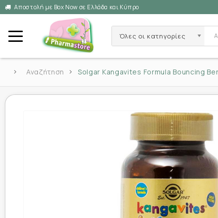
Αποστολή με Box Now σε Ελλάδα και Κύπρο
Όλες οι κατηγορίες
Αναζήτηση
Solgar Kangavites Formula Bouncing Be