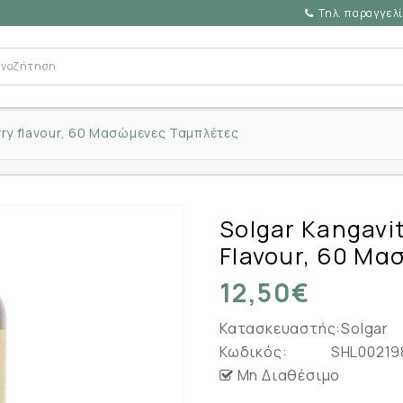
Τηλ. παραγγελί
rry flavour, 60 Μασώμενες Ταμπλέτες
Solgar Kangavi
Flavour, 60 Μ
12,50€
Κατασκευαστής:
Solgar
Κωδικός:
SHL00219
Μη Διαθέσιμο