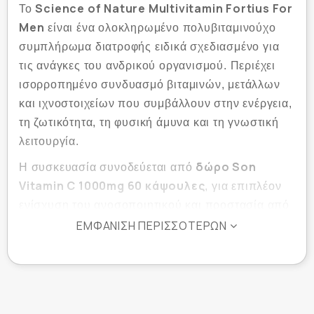
Science of Nature Multivitamin Fortius For
Το
Men
είναι ένα ολοκληρωμένο πολυβιταμινούχο
συμπλήρωμα διατροφής ειδικά σχεδιασμένο για
τις ανάγκες του ανδρικού οργανισμού. Περιέχει
ισορροπημένο συνδυασμό βιταμινών, μετάλλων
και ιχνοστοιχείων που συμβάλλουν στην ενέργεια,
τη ζωτικότητα, τη φυσική άμυνα και τη γνωστική
λειτουργία.
δώρο Son
Η συσκευασία συνοδεύεται από
Vitamin C 1000mg 60 κάψουλες
, για επιπλέον
ενίσχυση του ανοσοποιητικού και προστασία από
το οξειδωτικό στρες.
ΕΜΦΆΝΙΣΗ ΠΕΡΙΣΣΌΤΕΡΩΝ
Ιδανικό για άνδρες που θέλουν να ενισχύσουν τη
φυσική και πνευματική τους απόδοση, να
μειώσουν την κόπωση και να στηρίξουν τη
συνολική υγεία του οργανισμού τους.