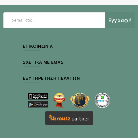
Εγγραφή
Ιδιότητες:
Πολυβιταμινούχο συμπλήρωμα ειδικά για
άνδρες
ΕΠΙΚΟΙΝΩΝΊΑ
Ενισχύει την ενέργεια και τη ζωτικότητα
ΣΧΕΤΙΚΆ ΜΕ ΕΜΆΣ
Συμβάλλει στη φυσιολογική λειτουργία του
ανοσοποιητικού
ΕΞΥΠΗΡΈΤΗΣΗ ΠΕΛΑΤΏΝ
Προστατεύει από το οξειδωτικό στρες
Δώρο: Vitamin C 1000 mg – Ενισχύει
περαιτέρω την άμυνα του οργανισμού
Κατάλληλο για καθημερινή χρήση
Τρόπος χρήσης: