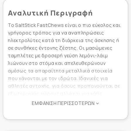
Αναλυτική Περιγραφή
Το SaltStick FastChews είναι ο πιο εύκολος και
γρήγορος τρόπος για να αναπληρώσεις
ηλεκτρολύτες κατά τη διάρκεια της άσκησης ή
σε συνθήκες έντονης ζέστης. Οι μασώμενες
ταμπλέτες με δροσερή γεύση λεμόνι-λάιμ
λιώνουν στο στόμα και απελευθερώνουν
αμέσως τα απαραίτητα μεταλλικά στοιχεία
που χάνονται με τον ιδρώτα. Ιδανικές για
αθλητές αντοχής, για όσους προπονούνται σε
εξωτερικούς χώρους αλλά και για κάθε
περίπτωση όπου χρειάζεται άμεση ενυδάτωση
ΕΜΦΆΝΙΣΗ ΠΕΡΙΣΣΌΤΕΡΩΝ
και αποφυγή μυϊκών κραμπών.