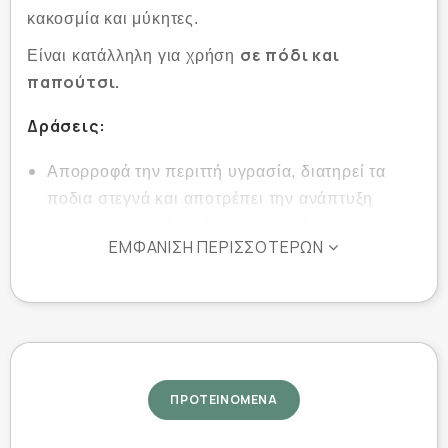
κακοσμία και μύκητες.
σε πόδι και
Είναι κατάλληλη για χρήση
παπούτσι.
Δράσεις:
Απορροφά την περιττή υγρασία, διατηρεί τα
ποδια στεγνά και αποτρέπει την ανάπτυξη
μικροοργανισμών, χάρη στα πλούσια σε
ΕΜΦΆΝΙΣΗ ΠΕΡΙΣΣΌΤΕΡΩΝ
συστατικά φαρμακευτικής καθαρότητας.
Εξουδετερώνει αποτελεσματικά την κακοσμία
των ποδιών, χάρη στις μοναδικές,
καταπραυντικές της ιδιότητες και το
αναζωογονητικό άρωμα μακράς διάρκειας.
ΠΡΟΤΕΙΝΟΜΕΝΑ
Χρήση: