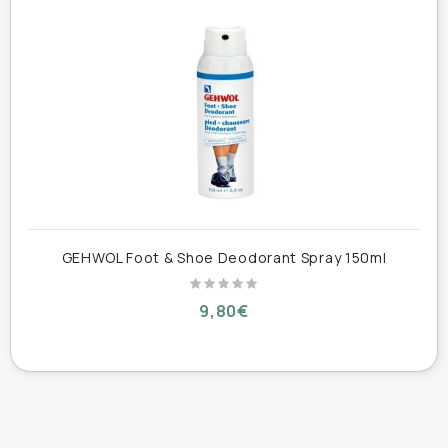
Πούδρα Διπλής Προστασίας
Εφαρμόστε την
σε
καθαρό και στεγνό δέρμα, επιμένοντας στην
μεσοδακτύλια περιοχή, 1-2 φορές την ημέρα.
GEHWOL Foot & Shoe Deodorant Spray 150ml
9,80€