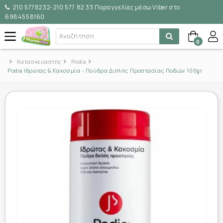
210 5778232-210 577 82 33 Παραγγελίες μέσω Viber στο
6984558160
0
Κατασκευαστής
Podia
Podia Ιδρώτας & Κακοσμία - Πούδρα Διπλής Προστασίας Ποδιών 100gr