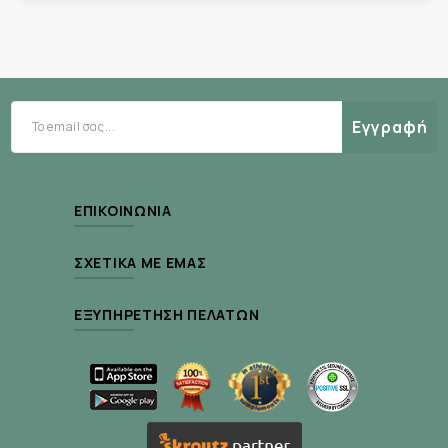
ξηρό μέρος, μακριά από παιδιά. Χρήση εξωτερική.
Συστατικά:
Εγγραφή
Aqua (Water), Undecane, Glycerin, Tridecane,
Silica, Cetearyl Nonanoate, 1,2-Hexanediol,
Xylitol, Distarch Phosphate, Panthenol,
ΕΠΙΚΟΙΝΩΝΊΑ
Butyrospermum Parkii (Shea) Butter, Tocopherol,
ΣΧΕΤΙΚΆ ΜΕ ΕΜΆΣ
Helianthus Annuus (Sunflower) Seed Oil,
Juniperus Communis Fruit Extract, Serenoa
ΕΞΥΠΗΡΈΤΗΣΗ ΠΕΛΑΤΏΝ
Serrulata Fruit Extract, Sodium Caproyl/Lauroyl
Lactylate, Urea, Fructose, Maltose, Trehalose,
Allantoin, Sodium Hyaluronate, Polyglyceryl-10
Laurate, Hydroxyacetophenone, Carbomer,
Hydroxyethyl Acrylate/Sodium Acryloyldimethyl