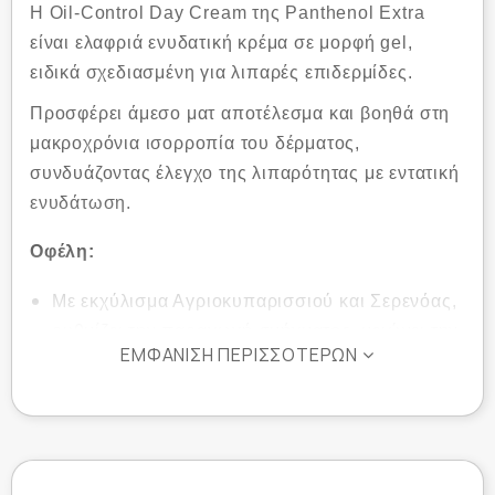
Η Oil-Control Day Cream της Panthenol Extra
είναι ελαφριά ενυδατική κρέμα σε μορφή gel,
ειδικά σχεδιασμένη για λιπαρές επιδερμίδες.
Προσφέρει άμεσο ματ αποτέλεσμα και βοηθά στη
μακροχρόνια ισορροπία του δέρματος,
συνδυάζοντας έλεγχο της λιπαρότητας με εντατική
ενυδάτωση.
Οφέλη:
Με εκχύλισμα Αγριοκυπαρισσιού και Σερενόας,
ρυθμίζει την παραγωγή σμήγματος, μειώνει την
ΕΜΦΆΝΙΣΗ ΠΕΡΙΣΣΌΤΕΡΩΝ
ερυθρότητα και βελτιώνει την όψη των πόρων.
Το Άμυλο Ρυζιού απορροφά τη λιπαρότητα,
προσφέροντας ομοιόμορφη, ματ και απαλή υφή.
Με φυσικά ενυδατικά συστατικά (NMF),
Ξυλιτόλη και Πανθενόλη, ενυδατώνει χωρίς να