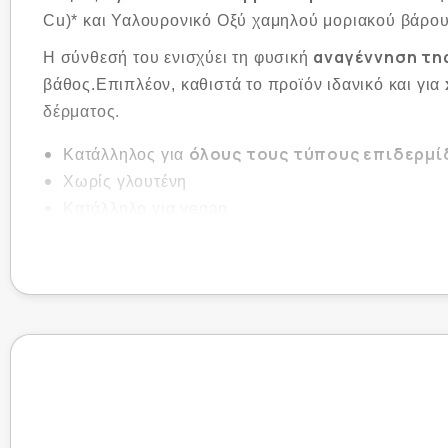
Cu)* και Υαλουρονικό Οξύ χαμηλού μοριακού βάρου
αναγέννηση τη
Η σύνθεσή του ενισχύει τη φυσική
βάθος.Επιπλέον, καθιστά το προϊόν ιδανικό και για
δέρματος.
όλους τους τύπους επιδερμί
Κατάλληλος για
Χωρίς γλουτένη
Κατάλληλο για vegan
*Κλινικές μελέτες έδειξαν πως συμβάλλουν στ
**Μελέτες in vitro έδειξαν ότι προσφέρει ισ
μόλις 24 ώρες).
Οδηγίες Xρήσης: