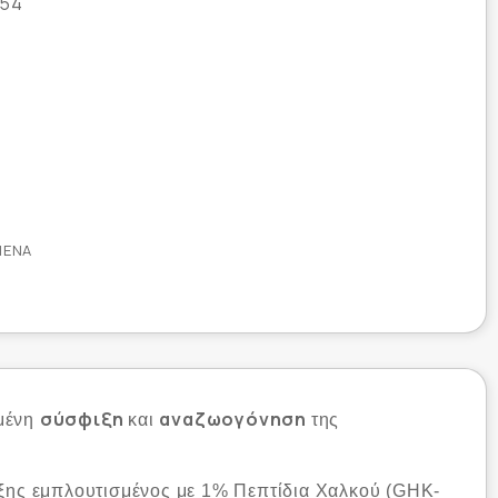
54
ΜΈΝΑ
σύσφιξη
αναζωογόνηση
μένη
και
της
ιξης εμπλουτισμένος με 1% Πεπτίδια Χαλκού (GHK-