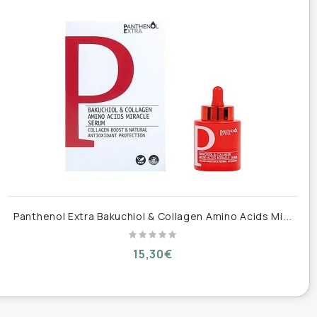
P
anthenol Extra Bakuchiol & Collagen Amino Acids Miracle Αντιγηραντικό Serum Προσώπου με Bakuchiol & Κολλαγόνο 30ml
15,30€