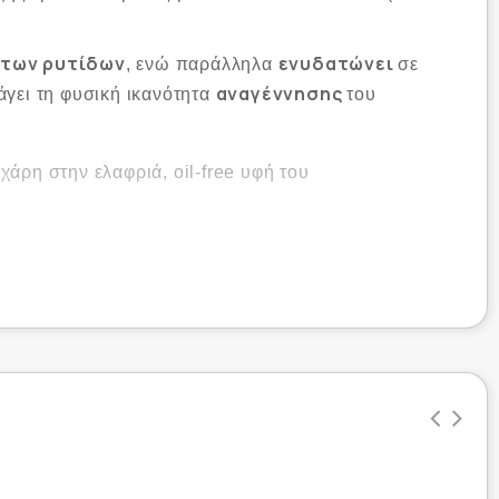
 των ρυτίδων
ενυδατώνει
, ενώ παράλληλα
σε
αναγέννησης
γει τη φυσική ικανότητα
του
χάρη στην ελαφριά, oil-free υφή του
ν (>30% μετά από μόλις 4 εβδομάδες).
εση ανακούφιση της επιδερμίδας (31% μέσα σε