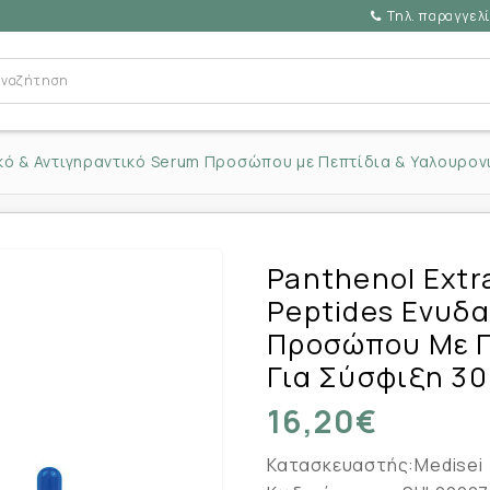
Τηλ. παραγγελί
ικό & Αντιγηραντικό Serum Προσώπου με Πεπτίδια & Υαλουρον
Panthenol Extr
Peptides Ενυδα
Προσώπου Με Π
Για Σύσφιξη 30
16,20€
Κατασκευαστής:
Medisei