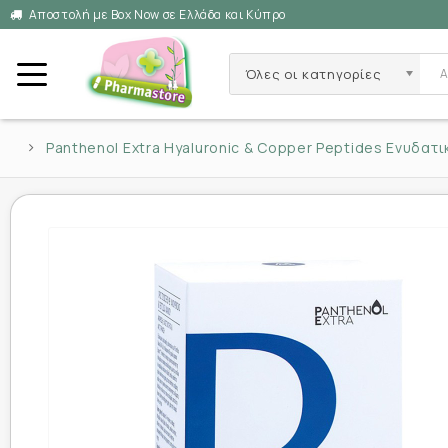
Αποστολή με Box Now σε Ελλάδα και Κύπρο
Όλες οι κατηγορίες
Panthenol Extra Hyaluronic & Copper Peptides Ενυδατ