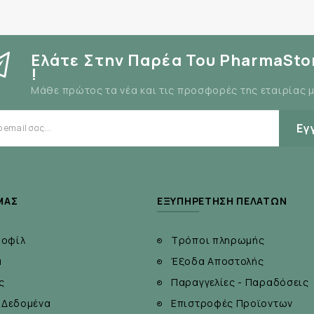
Ελάτε Στην Παρέα Του PharmaSto
!
Μάθε πρώτος τα νέα και τις προσφορές της εταιρίας 
Εγ
ΜΆΣ
ΕΞΥΠΗΡΈΤΗΣΗ ΠΕΛΑΤΏΝ
ροφίλ
Τρόποι πληρωμής
α
Έξοδα Αποστολής
ς
Παραγγελίες - Παραδόσεις
 Δεδομένα
Επιστροφές Προϊοντων