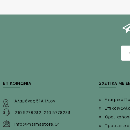
ΕΠΙΚΟΙΝΩΝΊΑ
ΣΧΕΤΙΚΆ ΜΕ Ε
Εταιρικό Π
Αλαμάνας 51Α Ίλιον
Επικοινωνί
210 5778232, 210 5778233
Όροι χρήση
Info@pharmastore.gr
Προσωπικά