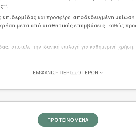
ς**.
ς επιδερμίδας
αποδεδειγμένη μείωση
και προσφέρει
χρήση μετά από αισθητικές επεμβάσεις,
καθώς προά
δας,
αποτελεί την ιδανική επιλογή για καθημερινή χρήση, 
ΕΜΦΆΝΙΣΗ ΠΕΡΙΣΣΌΤΕΡΩΝ
η μείωση του όγκου και της επιφάνειας των ρυτίδω
χυρή αντιερεθιστική δράση, συμβάλλοντας στην άμ
ΠΡΟΤΕΙΝΟΜΕΝΑ