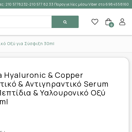
ες:
210 5778232-210 577 82 33 Παραγγελίες μέσω Viber στο 6984558160
0
ικό Οξύ για Σύσφιξη 30ml
a Hyaluronic & Copper
τικό & Αντιγηραντικό Serum
επτίδια & Υαλουρονικό Οξύ
ml