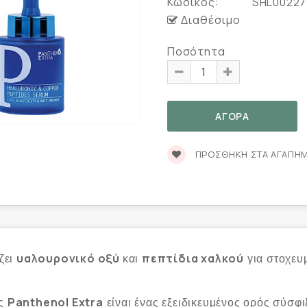
Κωδικός:
SHL00227
Διαθέσιμο
Ποσότητα
ΠΡΟΣΘΉΚΗ ΣΤΑ ΑΓΑΠΗ
υαλουρονικό οξύ
πεπτίδια χαλκού
ζει
και
για στοχευ
Panthenol Extra
ς
είναι ένας εξειδικευμένος ορός σύσφ