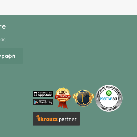
re
μας
γραφή