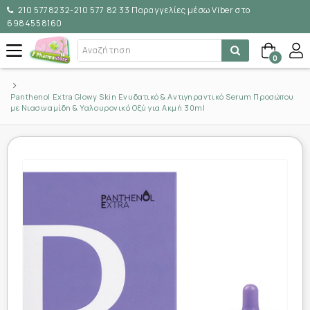
210 5778232-210 577 82 33 Παραγγελίες μέσω Viber στο
6984558160
0
Panthenol Extra Glowy Skin Ενυδατικό & Αντιγηραντικό Serum Προσώπου
με Νιασιναμίδη & Υαλουρονικό Οξύ για Ακμή 30ml