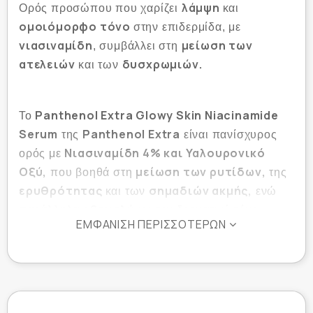
λάμψη
Ορός προσώπου που χαρίζει
και
ομοιόμορφο τόνο
στην επιδερμίδα, με
νιασιναμίδη
μείωση των
, συμβάλλει στη
ατελειών
δυσχρωμιών.
και των
Panthenol Extra Glowy Skin Niacinamide
Το
Serum
Panthenol Extra
της
είναι πανίσχυρος
Νιασιναμίδη 4% και Υαλουρονικό
ορός με
Οξύ,
μείωση των ρυτίδων,
που βοηθά στη
της
ερυθρότητας
σημαδιών ακμής,
και των
ενώ
εξομαλύνει
παράλληλα
τον δερματικό τόνο.
ΕΜΦΆΝΙΣΗ ΠΕΡΙΣΣΌΤΕΡΩΝ
Ταυτόχρονα, προστατεύει από την
υπερμελάγχρωση
μπλε
που προκαλείται από το
φως,
ενδυναμώνει
ενώ
τα κύτταρα και τα βοηθά
να διατηρήσουν τη ζωτικότητά τους απέναντι στις
επιθέσεις του περιβαλλοντικού στρες.