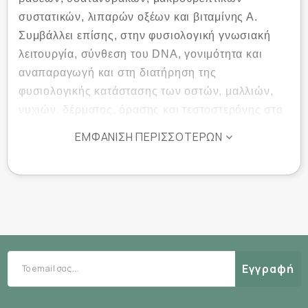
συστατικών, λιπαρών οξέων και βιταμίνης Α.
Συμβάλλει επίσης, στην φυσιολογική γνωσιακή
λειτουργία, σύνθεση του DNA, γονιμότητα και
αναπαραγωγή και στη διατήρηση της
φυσιολογικής κατάστασης των οστών, μαλλιών,
νυχιών, δέρματος, όρασης και τεστοστερόνης στο
αίμα. Ακόμα, βοηθάει στη φυσιολογική λειτουργία
ΕΜΦΆΝΙΣΗ ΠΕΡΙΣΣΌΤΕΡΩΝ
του ανοσοποιητικού συστήματος και σύνθεση των
πρωτεϊνών, στην προστασία των κυττάρων από
οξειδωτικό στρες, και παίζει ρόλο στη διαδικασία
της κυτταρικής διαίρεσης. Σύμφωνα με έρευνες
είναι απαραίτητος για την καλή λειτουργία της
γεύσης και της όσφρησης.
Επίσης, μελέτες δείχνουν ότι βοηθάει στην
Εγγραφή
καταπολέμηση της ακμής, μειώνοντας τη
φλεγμονή και την λιπαρότητα του δέρματος και