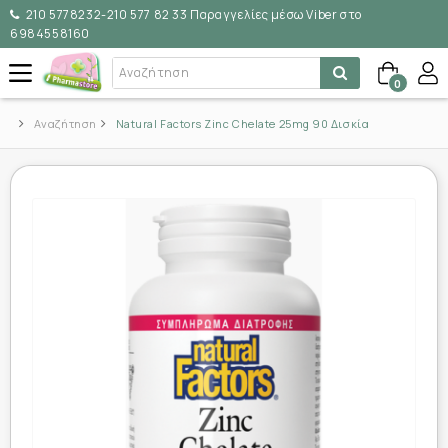
210 5778232-210 577 82 33 Παραγγελίες μέσω Viber στο
6984558160
0
Αναζήτηση
Natural Factors Zinc Chelate 25mg 90 Δισκία