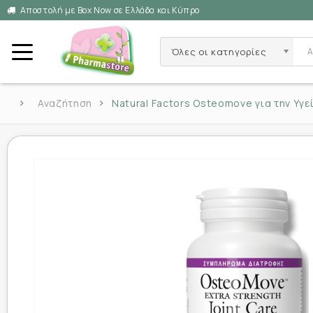
Αποστολή με Box Now σε Ελλάδα και Κύπρο
Όλες οι κατηγορίες
Αναζήτηση
Natural Factors Osteomove για την Υ