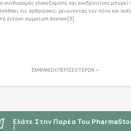
 ο συνδυασμός γλυκοζαμίνης και χονδροϊτίνης μπορεί 
οηθάει τις αρθρώσεις, μειώνοντας τον πόνο και αυξάν
πό έντονη σωματική άσκηση[3].
ΕΜΦΆΝΙΣΗ ΠΕΡΙΣΣΌΤΕΡΩΝ
ς
ας
ων
Ελάτε Στην Παρέα Του PharmaSto
!