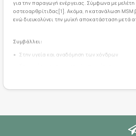
για την παραγωγή ενέργειας. Σύμφωνα με μελέτη
οστεοαρθρίτιδας[1]. Ακόμα, η κατανάλωση MSM β
ενώ διευκολύνει την μυϊκή αποκατάσταση μετά α
Συμβάλλει:
Στην υγεία και αναδόμηση των χόνδρων
Στην ενίσχυση της οστικής πυκνότητας
Στη βελτίωση της κινητικότητας και ευλυγισία
Στην ανακούφιση από πόνους οστεοαρθρίτιδ
Στην επιβράδυνση του εκφυλισμού των χόνδρ
Στην αντιοξειδωτική κυτταρική προστασία