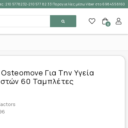
ες:
210 5778232-210 577 82 33 Παραγγελίες μέσω Viber στο 6984558160
0
s Osteomove Για Την Υγεία
στών 60 Ταμπλέτες
Factors
96