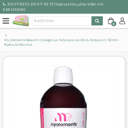
210 5778232-210 577 82 33 Παραγγελίες μέσω Viber στο
6984558160
0
My Elements Beautin Collagen με Υαλουρονικό Οξύ & Βιταμίνη C 500ml
Φράουλα Βανίλια