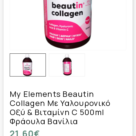
My Elements Beautin
Collagen Με Υαλουρονικό
Οξύ & Βιταμίνη C 500ml
Φράουλα Βανίλια
21,60€