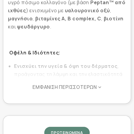
υγρό πόσιμο κολλαγόνο (με βάση
Peptan™ από
ιχθύες
) ενισχυμένο με
υαλουρονικό οξύ
,
μαγνήσιο
,
βιταμίνες A, B complex, C
,
βιοτίνη
και
ψευδάργυρο
.
Οφέλη & Ιδιότητες
:
Ενισχύει την υγεία & όψη του δέρματος
,
προάγοντας τη λάμψη και την ελαστικότητά
του
ΕΜΦΆΝΙΣΗ ΠΕΡΙΣΣΌΤΕΡΩΝ
Δυναμώνει μαλλιά & νύχια
, μειώνοντας τη
σπάσιμο και φθορά
Στηρίζει συνδετικούς ιστούς, χόνδρους &
αρθρώσεις
Αντιοξειδωτική δράση
: καταπολεμά
ΠΡΟΤΕΙΝΟΜΕΝΑ