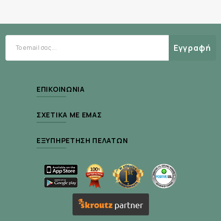
Βιταμίνη B2: 1,6 mg
Βιταμίνη B3: 16 mg
Βιοτίνη: 100 μg (200 % ΠΠΑ)
Εγγραφή
Βιταμίνη A: 400 μg (50 % ΠΠΑ)
Ψευδάργυρος: 10 mg (100 % ΠΠΑ)
ΕΠΙΚΟΙΝΩΝΊΑ
Μαγνήσιο (γλυκονικό): 115 mg (30,7 % ΠΠΑ)
ΣΧΕΤΙΚΆ ΜΕ ΕΜΆΣ
ΕΞΥΠΗΡΈΤΗΣΗ ΠΕΛΑΤΏΝ
Οδηγίες Χρήσης:
Δοσολογία
: 1 δόση (30 ml) ημερησίως,
ιδανικά πριν τον ύπνο.
Τρόπος λήψης
: Άμεσα ή διαλυμένο σε μισό
ποτήρι νερό