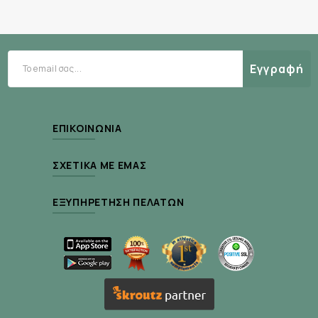
Υφή
Εγγραφή
Μακιγιάζ, περιποίηση δέρματος και αντηλιακή
κρεμώδη
προστασία σε μια
υφή με τέλεια
κάλυψη.
ΕΠΙΚΟΙΝΩΝΊΑ
ΣΧΕΤΙΚΆ ΜΕ ΕΜΆΣ
ΕΞΥΠΗΡΈΤΗΣΗ ΠΕΛΑΤΏΝ