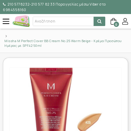
210 5778232-210 577 82 33 Παραγγελίες μέσω Viber στο
6984558160
0
Missha M Perfect Cover BB Cream No.25 Warm Beige - Κρέμα Προσώπου
Ημέρας με SPF42 50ml