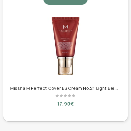
δέρματος.
Συνιστάται για όλους τους τύπους δέρματος.
M
issha M Perfect Cover BB Cream No.21 Light Beige - Κρέμα Προσώπου Ημέρας με SPF42 50ml
17,90€