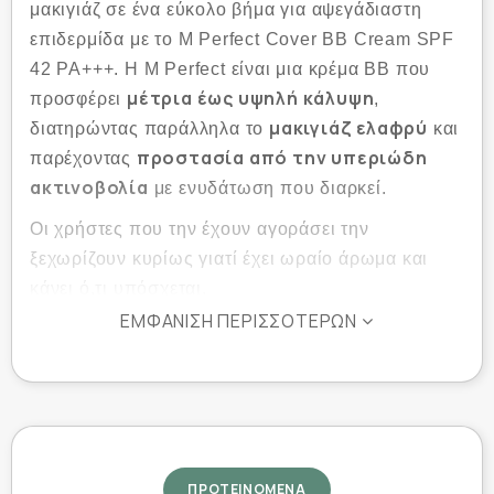
μακιγιάζ σε ένα εύκολο βήμα για αψεγάδιαστη
επιδερμίδα με το M Perfect Cover BB Cream SPF
42 PA+++. Η M Perfect είναι μια κρέμα BB που
μέτρια έως υψηλή κάλυψη
προσφέρει
,
μακιγιάζ ελαφρύ
διατηρώντας παράλληλα το
και
προστασία από την υπεριώδη
παρέχοντας
ακτινοβολία
με ενυδάτωση που διαρκεί.
Οι χρήστες που την έχουν αγοράσει την
ξεχωρίζουν κυρίως γιατί έχει ωραίο άρωμα και
κάνει ό,τι υπόσχεται.
ΕΜΦΆΝΙΣΗ ΠΕΡΙΣΣΌΤΕΡΩΝ
Οφέλη:
φωτίζει, εξομαλύνει,
Η ελαφριά κρέμα BB
καταπραΰνει και καλύπτει τους
αποχρωματισμούς και τις ατέλειες
ΠΡΟΤΕΙΝΟΜΕΝΑ
του