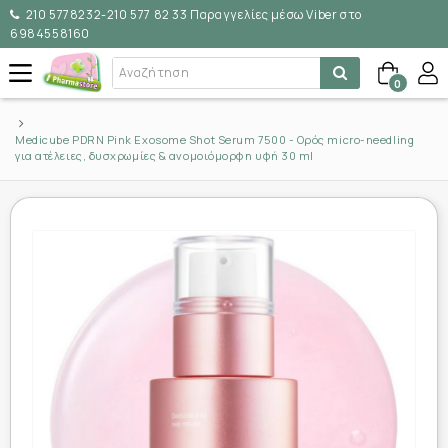
210 5778232-210 577 82 33 Παραγγελίες μέσω Viber στο
6984558160
0
Medicube PDRN Pink Exosome Shot Serum 7500 - Ορός micro-needling
για ατέλειες, δυσχρωμίες & ανομοιόμορφη υφή 30 ml