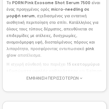
PDRN Pink Exosome Shot Serum 7500
Το
είναι
micro-needling σε
ένας προηγμένος ορός
μορφή serum
, σχεδιασμένος για εντατική
αισθητική περιποίηση στο σπίτι. Κατάλληλος για
όλους τους τύπους δέρματος, απευθύνεται σε
επιδερμίδες με ατέλειες, δυσχρωμίες,
ανομοιόμορφη υφή, διεσταλμένους πόρους και
pink
λιπαρότητα, προσφέροντας εντυπωσιακό
glow
αποτέλεσμα.
15 εκατομμύρια
Η ισχυρή σύνθεσή του περιέχει
εξωσώματα υψηλής καθαρότητας
Salmon
και
DNA PDRN καθαρότητας 99%
ΕΜΦΆΝΙΣΗ ΠΕΡΙΣΣΌΤΕΡΩΝ
, συστατικά που
χρησιμοποιούνται σε επαγγελματικές αισθητικές
θεραπείες για τη βελτίωση του τόνου, της υφής και
της συνολικής ποιότητας της επιδερμίδας. Το
υπερ-χαμηλού μοριακού βάρους κολλαγόνο