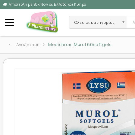
Αποστολή με Box Now σε Ελλάδα και Κύπρο
Όλες οι κατηγορίες
Αναζήτηση
Medichrom Murol 60softgels