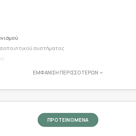
ανισμού
νοσοποιητικού συστήματος
ος
 μορφής
ΕΜΦΆΝΙΣΗ ΠΕΡΙΣΣΌΤΕΡΩΝ
 με γεύμα ή όπως υποδεικνύεται από τον γιατρό ή το
ΠΡΟΤΕΙΝΟΜΕΝΑ