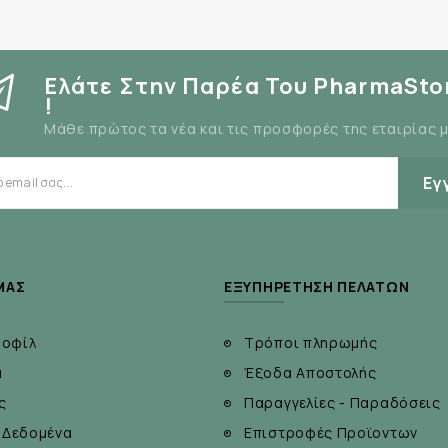
Ελάτε Στην Παρέα Του PharmaSto
!
Μάθε πρώτος τα νέα και τις προσφορές της εταιρίας 
Εγ
ΜΆΣ
ΕΞΥΠΗΡΈΤΗΣΗ ΠΕΛΑΤΏΝ
ροφίλ
Τρόποι πληρωμής
α
Έξοδα Αποστολής
ς
Παραγγελίες - Παραδόσεις
 Δεδομένα
Επιστροφές Προϊοντων