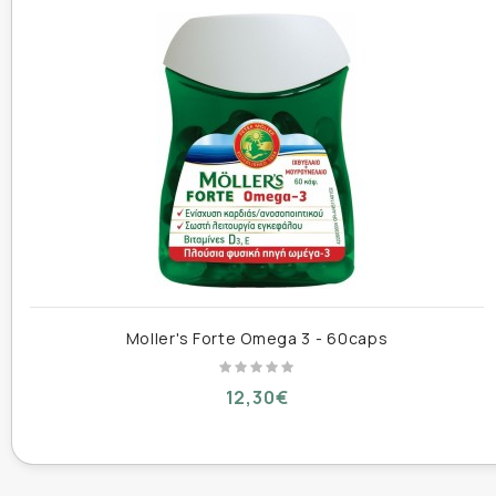
Συστατικά ανά softgel:
• Βιταμίνη C
• Βιταμίνη D3
• Βιταμίνες του συμπλέγματος B
• Ψευδάργυρος
• Σελήνιο
• Φυτικά εκχυλίσματα και αντιοξειδωτικά
Moller's Forte Omega 3 - 60caps
12,30€