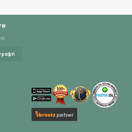
re
μας
γραφή