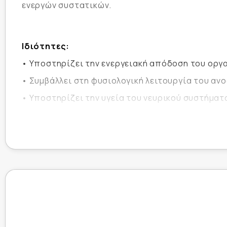
ενεργών συστατικών.
Ιδιότητες:
• Υποστηρίζει την ενεργειακή απόδοση του οργ
• Συμβάλλει στη φυσιολογική λειτουργία του α
• Υποστηρίζει την υγεία του νευρικού συστήματ
• Ευκολία λήψης και απορρόφησης λόγω softgel
• Κατάλληλο για ενήλικες
Τρόπος χρήσης:
Λαμβάνετε 1 softgel ημερησίως, κατά προτίμηση