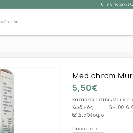
Τηλ. παραγγελί
Medichrom Muro
5,50€
Κατασκευαστής:
Medich
Κωδικός:
SHL00161
Διαθέσιμο
Ποσότητα