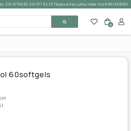
ες:
210 5778232-210 577 82 33 Παραγγελίες μέσω Viber στο 6984558160
0
l 60softgels
rom
61