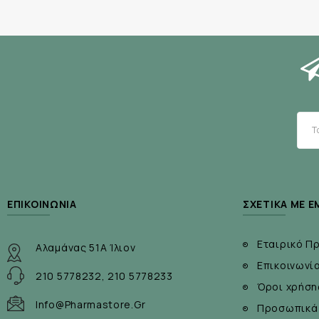
ΕΠΙΚΟΙΝΩΝΊΑ
ΣΧΕΤΙΚΆ ΜΕ Ε
Εταιρικό Π
Αλαμάνας 51Α Ίλιον
Επικοινωνί
210 5778232, 210 5778233
Όροι χρήση
Info@pharmastore.gr
Προσωπικά