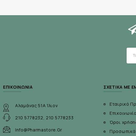
Sodium chloride
Συσκευασία:
12 x 40gr
ΕΠΙΚΟΙΝΩΝΊΑ
ΣΧΕΤΙΚΆ ΜΕ Ε
Εταιρικό Π
Αλαμάνας 51Α Ίλιον
Επικοινωνί
210 5778232, 210 5778233
Όροι χρήση
Info@pharmastore.gr
Προσωπικά