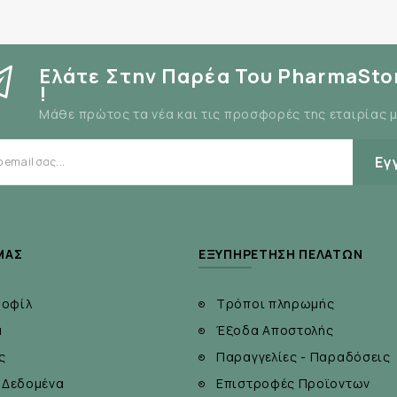
Ελάτε Στην Παρέα Του PharmaSto
!
Μάθε πρώτος τα νέα και τις προσφορές της εταιρίας 
Εγ
ΜΆΣ
ΕΞΥΠΗΡΈΤΗΣΗ ΠΕΛΑΤΏΝ
ροφίλ
Τρόποι πληρωμής
α
Έξοδα Αποστολής
ς
Παραγγελίες - Παραδόσεις
 Δεδομένα
Επιστροφές Προϊοντων