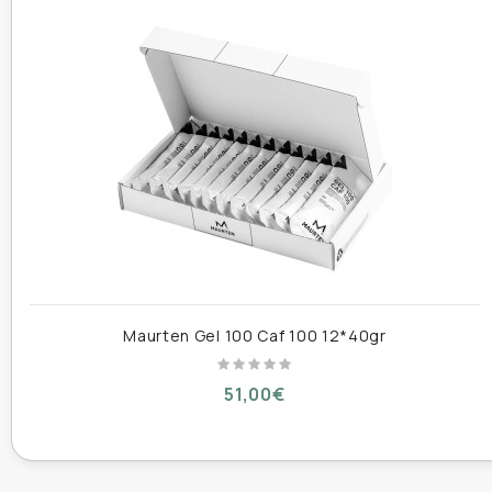
kcal
Fat
0 g / 0 g
– of which
0 g / 0 g
saturates
Carbohydrates
99 g / 39 g
– of which sugar
32 g / 13 g
Protein
0 g / 0 g
Salt
1 g / 0.4 g
Ingredients
Maurten Gel 100 Caf 100 12*40gr
BY PROPORTION
51,00€
Maltodextrin
Fructose
Pectin
Sodium alginate