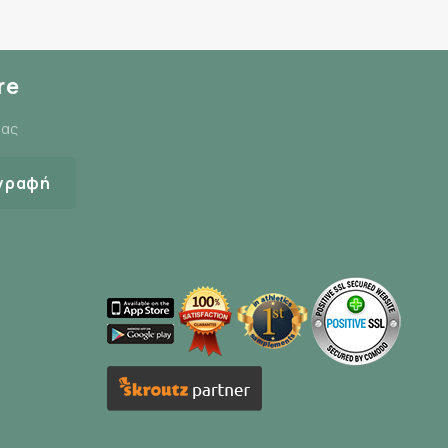
re
μας
γραφή