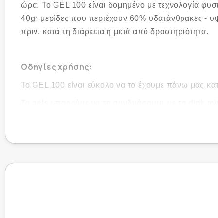
ώρα. Το GEL 100 είναι δομημένο με τεχνολογία φυσι
40gr μερίδες που περιέχουν 60% υδατάνθρακες - υ
πριν, κατά τη διάρκεια ή μετά από δραστηριότητα.
Οδηγίες χρήσης:
To GEL 100 είναι εύκολο να το έχουμε πάνω μας κατ
Τα gels μπορούμε να τα συνδυάσουμε με τα dink mi
Συστατικά:
Nutrition facts
PER 100 G / SERVING (40 G)
1683 kJ, 400
Energy
kcal /
663 kJ, 160