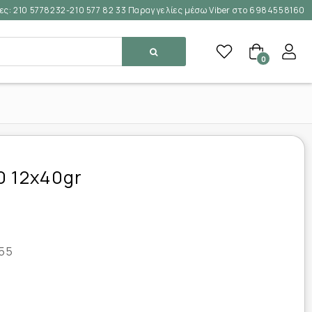
ες:
210 5778232-210 577 82 33 Παραγγελίες μέσω Viber στο 6984558160
0
0 12x40gr
55