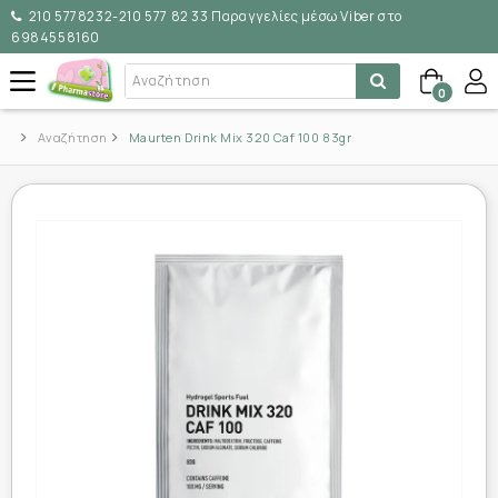
210 5778232-210 577 82 33 Παραγγελίες μέσω Viber στο
6984558160
0
Αναζήτηση
Maurten Drink Mix 320 Caf 100 83gr