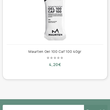
Τα βασικά συστατικά εγκλωβίζονται από αλγινικό
και πηκτίνη, επιτρέποντας την πιο ήπια και
γρήγορη μεταφορά τους στο έντερο, όπου το νερό,
το αλάτι, η καφεΐνη και οι υδατάνθρακες
απορροφώνται με τον βέλτιστο τρόπο. Η
τεχνολογία υδρογέλης συμβάλλει επίσης στον
έλεγχο της πικρής γεύσης που συνήθως
συνοδεύει την καφεΐνη. Η καφεΐνη έχει αποδειχθεί
Maurten Gel 100 Caf 100 40gr
ότι ενισχύει την εγρήγορση και μειώνει την
αίσθηση κόπωσης και πόνου, συμβάλλοντας
4,20€
θετικά στην αθλητική απόδοση.
Η πρόοδος δεν σημαίνει επανεκκίνηση από την
αρχή. Η βελτιωμένη φόρμουλα του Drink Mix
αντικατοπτρίζει τη συνεχή εστίαση της Maurten
στην απόδοση και την εξέλιξη.
Η νέα σύνθεση παρουσιάζει αυξημένη ανοχή στο