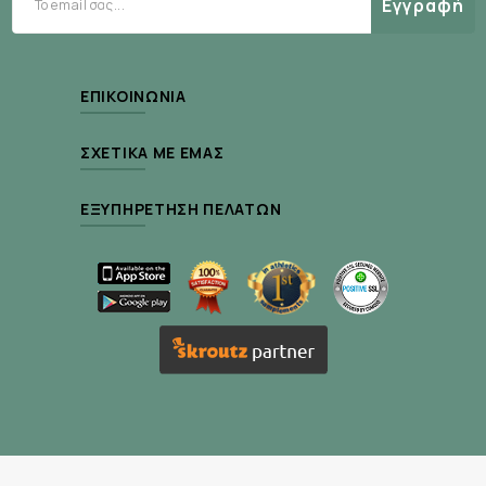
Εγγραφή
ασβέστιο του νερού (έως 80 mg/L), καθιστώντας
το ρόφημα πιο αξιόπιστο και προβλέψιμο.
Παράλληλα, η υφή του είναι πιο αραιή,
διευκολύνοντας την κατανάλωση σε υψηλές
ΕΠΙΚΟΙΝΩΝΊΑ
εντάσεις προπόνησης.
ΣΧΕΤΙΚΆ ΜΕ ΕΜΆΣ
Επιπλέον, η νέα φόρμουλα περιέχει μικρή
ποσότητα ανθρακικού νατρίου, το οποίο
ΕΞΥΠΗΡΈΤΗΣΗ ΠΕΛΑΤΏΝ
συμβάλλει στη διατήρηση ουδέτερου pH και στην
προστασία του σμάλτου των δοντιών.
Χαρακτηριστικά Προϊόντος
Χωρίς τεχνητές χρωστικές και γλυκαντικά
Χωρίς σέλινο και προϊόντα σέλινου
Χωρίς μουστάρδα