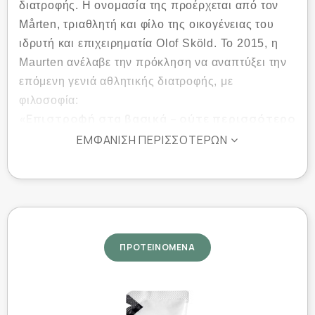
διατροφής. Η ονομασία της προέρχεται από τον
Mårten, τριαθλητή και φίλο της οικογένειας του
ιδρυτή και επιχειρηματία Olof Sköld. Το 2015, η
Maurten ανέλαβε την πρόκληση να αναπτύξει την
επόμενη γενιά αθλητικής διατροφής, με
φιλοσοφία:
«Επιστροφή στα βασικά – ούτε περισσότερο
ούτε λιγότερο από ό,τι πραγματικά
ΕΜΦΆΝΙΣΗ ΠΕΡΙΣΣΌΤΕΡΩΝ
χρειάζεσαι.»
Το Maurten Drink Mix 320 Caf 100 βασίζεται στην
τεχνολογία υδρογέλης. Με την ανάμιξή του με
νερό, δημιουργείται ένα υγρό αθλητικό ρόφημα με
υψηλή συγκέντρωση υδατανθράκων και καφεΐνης.
ΠΡΟΤΕΙΝΟΜΕΝΑ
Όταν έρθει σε επαφή με το όξινο περιβάλλον του
στομάχου, το ρόφημα μετατρέπεται άμεσα σε
υδρογέλη ευαίσθητη στο pH.