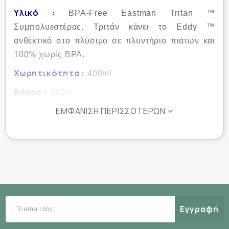
Υλικό :
BPA-Free Eastman Tritan ™
Συμπολυεστέρας. Τριτάν κάνει το Eddy ™
ανθεκτικό στο πλύσιμο σε πλυντήριο πιάτων και
100% χωρίς BPA.
Χωρητικότητα :
400ml
Βάρος :
142gr
Διαστάσεις :
ΕΜΦΆΝΙΣΗ ΠΕΡΙΣΣΌΤΕΡΩΝ
7.5 x 2.88 in / 19 x 7,3cm
Εγγύηση :
Εφ όρου Ζωής από την Camelbak
Εγγραφή