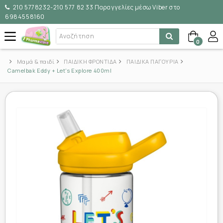
210 5778232-210 577 82 33 Παραγγελίες μέσω Viber στο
6984558160
0
Μαμά & παιδί
ΠΑΙΔΙΚΗ ΦΡΟΝΤΙΔΑ
ΠΑΙΔΙΚΑ ΠΑΓΟΥΡΙΑ
Camelbak Eddy + Let's Explore 400ml