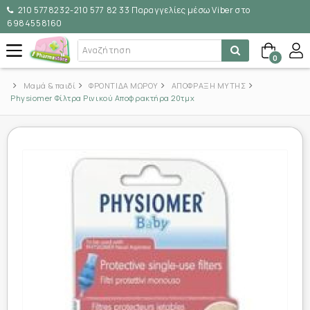
210 5778232-210 577 82 33 Παραγγελίες μέσω Viber στο
6984558160
0
Μαμά & παιδί
ΦΡΟΝΤΙΔΑ ΜΩΡΟΥ
ΑΠΟΦΡΑΞΗ ΜΥΤΗΣ
Physiomer Φίλτρα Ρινικού Αποφρακτήρα 20τμχ